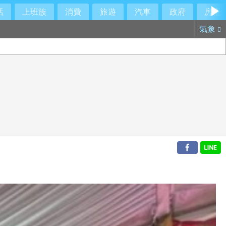
活
上班族
消費
旅遊
汽車
政府
房產
氣象