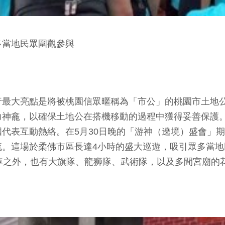
多當地民眾圍觀參與
行最大亮點是將被桃園信眾暱稱為「市公」的桃園市土地
力神龕，以確保土地公在搭機移動的過程中獲得妥善保護
代表互動熱絡。在5月30日晚的「游神（遶境）盛會」
。這場於柔佛市區長達4小時的盛大巡遊，吸引眾多當地民
車之外，也有大旗隊、龍狮隊、武術隊，以及多間宮廟的