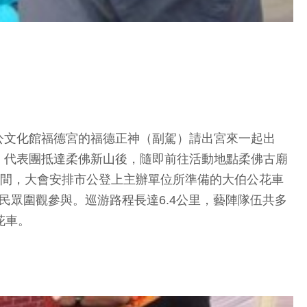
公文化館福德宮的福德正神（副駕）請出宮來一起出
。代表團抵達柔佛新山後，隨即前往活動地點柔佛古廟
期間，大會安排市公登上主辦單位所準備的大伯公花車
眾圍觀參與。巡游路程長達6.4公里，藝陣隊伍共多
花車。