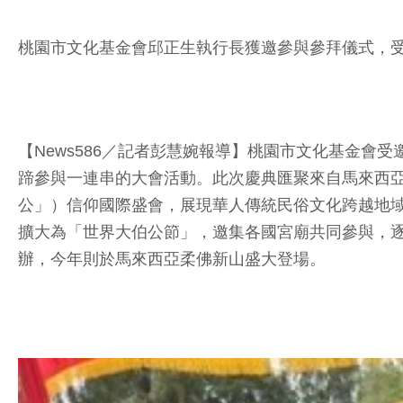
桃園市文化基金會邱正生執行長獲邀參與參拜儀式，
【News586／記者彭慧婉報導】桃園市文化基金會受
蹄參與一連串的大會活動。此次慶典匯聚來自馬來西亞
公」）信仰國際盛會，展現華人傳統民俗文化跨越地域
擴大為「世界大伯公節」，邀集各國宮廟共同參與，逐
辦，今年則於馬來西亞柔佛新山盛大登場。