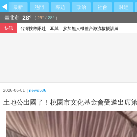
最新
熱門
專題
政治
社會
財經
28°
臺北市
(
29°
/
28°
)
台灣搜救隊赴土耳其 參加無人機整合激流救援訓練
快訊
美上訴法院裁定白宮宴會廳停工 川普誓言上訴最高院
2026-06-01 |
news586
土地公出國了！桃園市文化基金會受邀出席第