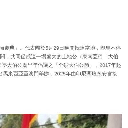
公節慶典」。代表團於5月29日晚間抵達當地，即馬不停
2間，共同促成這一場盛大的土地公（東南亞稱「大伯
亭大伯公廟早年倡議之「全砂大伯公節」，2017年起
馬來西亞至澳門舉辦，2025年由印尼瑪琅永安宮接