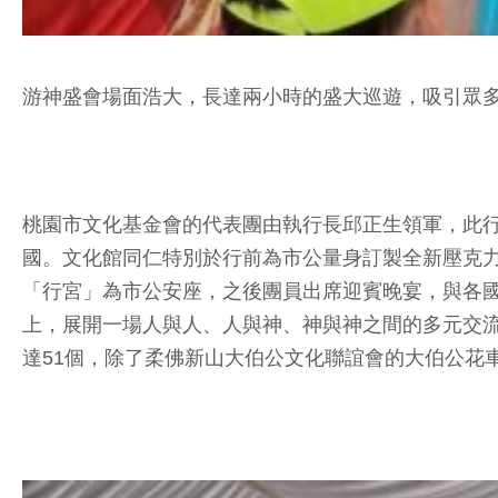
游神盛會場面浩大，長達兩小時的盛大巡遊，吸引眾
桃園市文化基金會的代表團由執行長邱正生領軍，此
國。文化館同仁特別於行前為市公量身訂製全新壓克
「行宮」為市公安座，之後團員出席迎賓晚宴，與各國
上，展開一場人與人、人與神、神與神之間的多元交流
達51個，除了柔佛新山大伯公文化聯誼會的大伯公花