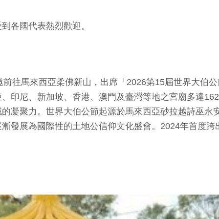
受到各國代表熱烈歡迎。
邀前往馬來西亞柔佛新山，出席「2026第15屆世界大伯
、印尼、新加坡、香港、澳門及臺灣等地之宮廟多達16
的凝聚力。世界大伯公節起源於馬來西亞砂拉越詩巫永安
漸發展為國際性的土地公信仰文化盛會。2024年首度跨出