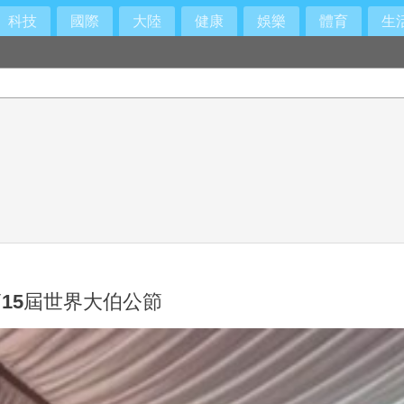
科技
國際
大陸
健康
娛樂
體育
生
15屆世界大伯公節