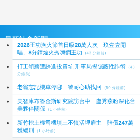
最新社會新聞
2026王功漁火節首日吸28萬人次 玖壹壹開
唱、8分鐘煙火秀嗨翻王功
(43 分鐘前)
打工領薪遭誘進投資坑 刑事局揭隱蔽性詐術
(43
分鐘前)
老翁忘記機車停哪 警耐心助找回
(50 分鐘前)
美智庫布魯金斯研究院訪台中 盧秀燕盼深化台
美夥伴關係
(1 小時前)
新竹挖土機司機填土不慎活埋雇主 賠償247萬
獲緩刑
(1 小時前)