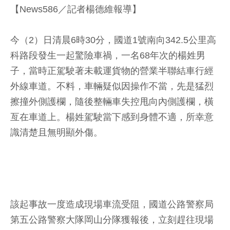
【News586／記者楊德維報導】
今（2）日清晨6時30分，國道1號南向342.5公里高
科路段發生一起驚險車禍，一名68年次的楊姓男
子，當時正駕駛著未載運貨物的營業半聯結車行經
外線車道。不料，車輛疑似因操作不當，先是猛烈
擦撞外側護欄，隨後整輛車失控甩向內側護欄，橫
亙在車道上。楊姓駕駛當下感到身體不適，所幸意
識清楚且無明顯外傷。
該起事故一度造成現場車流受阻，國道公路警察局
第五公路警察大隊岡山分隊獲報後，立刻趕往現場