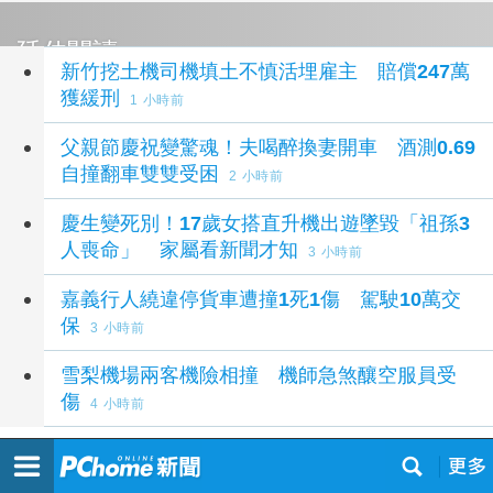
延伸閱讀
新竹挖土機司機填土不慎活埋雇主 賠償247萬
獲緩刑
1 小時前
父親節慶祝變驚魂！夫喝醉換妻開車 酒測0.69
自撞翻車雙雙受困
2 小時前
慶生變死別！17歲女搭直升機出遊墜毀「祖孫3
人喪命」 家屬看新聞才知
3 小時前
嘉義行人繞違停貨車遭撞1死1傷 駕駛10萬交
保
3 小時前
雪梨機場兩客機險相撞 機師急煞釀空服員受
傷
4 小時前