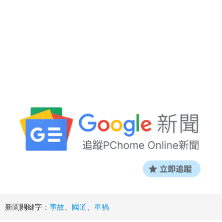
新聞關鍵字：
事故
、
國道
、
車禍