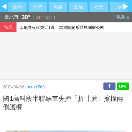
最新
熱門
專題
政治
社會
財經
30°
臺北市
氣象
(
31°
/
29°
)
快訊
印尼野火延燒近1週 當局關閉爪哇島國家公園
藍白提前布局2028？黃國昌率白委挺江啟臣 盧秀燕喊：未
烏克蘭志工長年致力尋回戰爭遺體 前線遇難數千人追悼
裴倫德：IPAC拒反中標籤 各國議會逐漸認清中共樣貌
2026-06-02 |
news586
國1高科段半聯結車失控「折甘蔗」擦撞兩
側護欄