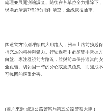
處理並展開測繪調查。隨後在各單位全力排除下，
現場於清晨7時28分順利清空，全線恢復通車。
國道警方特別呼籲廣大用路人，開車上路前務必保
持充足的精神與體力。行駛過程中必須雙手緊握方
向盤、專注凝視前方路況，並與前車保持適當的安
全距離。切勿因一時的分心或疲憊疏忽，而釀成不
可挽回的嚴重危害。
(圖片來源:國道公路警察局第五公路警察大隊 )