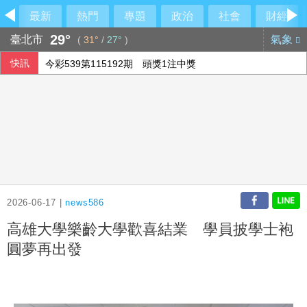
最新
熱門
專題
政治
社會
財經
29°
臺北市
氣象
(
31°
/
27°
)
快訊
今彩539第115192期 頭獎1注中獎
俄軍空襲烏克蘭首都基輔及周邊區域 造成4人喪命
2026-06-17 |
news586
高雄大學樂齡大學歡喜結業 學員披學士袍
圓夢再出發