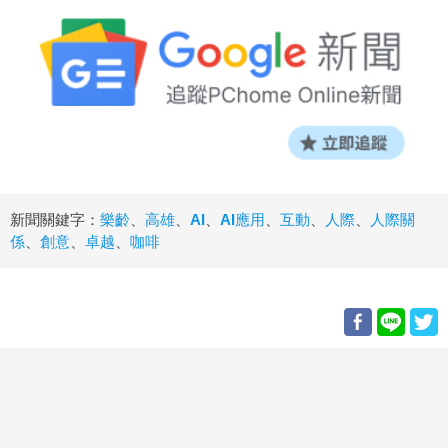
新聞關鍵字：
樂齡
、
高雄
、
AI
、
AI應用
、
互動
、
人際
、
人際關
係
、
創意
、
卓越
、
咖啡