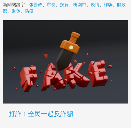
新聞關鍵字：
張善政
、
市長
、
投資
、
桃園市
、
疫情
、
詐騙
、
財政
部
、
退休
、
防疫
打詐！全民一起反詐騙