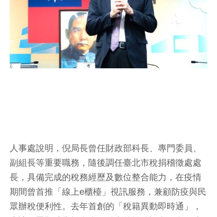
人事處說明，倪局長曾任財政部科長、專門委員、
副組長等重要職務，隨後調任臺北市稅捐稽徵處處
長，具備完成的稅務經歷及數位整合能力，在疫情
期間曾首推「線上e櫃檯」視訊服務，兼顧防疫與民
眾辦稅便利性。去年首創的「稅籍異動即時通」，