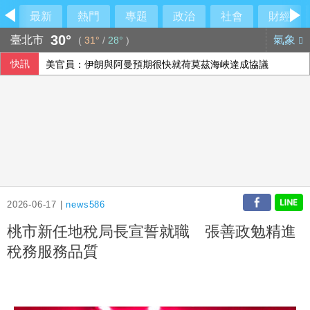
最新
熱門
專題
政治
社會
財經
30°
臺北市
氣象
(
31°
/
28°
)
快訊
美官員：伊朗與阿曼預期很快就荷莫茲海峽達成協議
2026-06-17 |
news586
桃市新任地稅局長宣誓就職 張善政勉精進
稅務服務品質