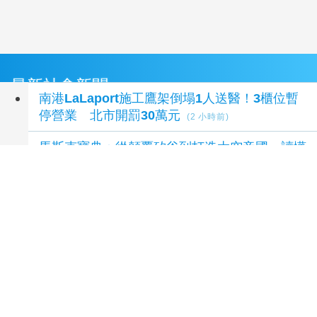
最新社會新聞
南港LaLaport施工鷹架倒塌1人送醫！3櫃位暫
停營業 北市開罰30萬元
(2 小時前)
馬斯克寶典：從顛覆矽谷到打造太空帝國，讀懂
全球首富20年極限思維【繁中版限定收錄：給
讀者的手寫寄語印簽】
(2 小時前)
通靈藥師的處方箋：16個人與靈的真實互動，
那些來不及說的、當時沒做的、至今想不通的，
未解與無解，通靈藥師給出處方
(2 小時前)
台中市技職教育再攀高峰！ 全國技能競賽勇奪
23面獎牌
(3 小時前)