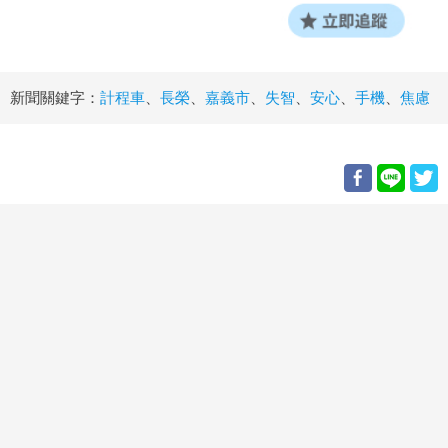
新聞關鍵字：
計程車
、
長榮
、
嘉義市
、
失智
、
安心
、
手機
、
焦慮