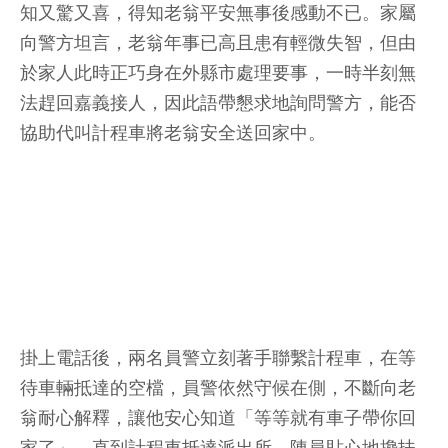
知又驚又喜，得知老翁平安無事後感動不已。家屬
向警方坦言，老翁年事已高且患有輕微失智，但由
於家人此時正巧身在外縣市處理要事，一時半刻無
法趕回嘉義接人，因此語帶懇求地詢問警方，能否
協助代叫計程車將老翁安全送回家中。
掛上電話後，兩名員警立刻著手聯繫計程車，在等
待車輛抵達的空檔，員警依然守候在側，不斷向老
翁耐心解釋，讓他安心知道「等等就有車子帶你回