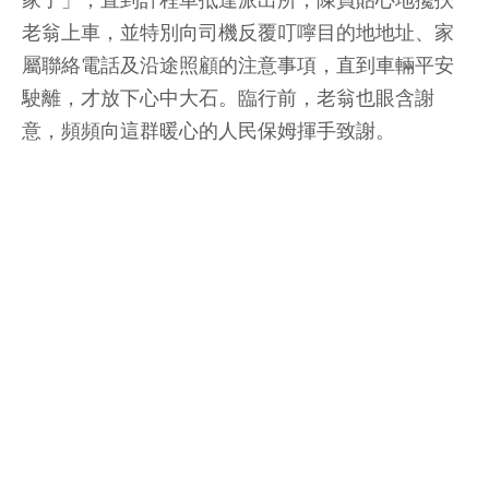
家了」，直到計程車抵達派出所，陳員貼心地攙扶
老翁上車，並特別向司機反覆叮嚀目的地地址、家
屬聯絡電話及沿途照顧的注意事項，直到車輛平安
駛離，才放下心中大石。臨行前，老翁也眼含謝
意，頻頻向這群暖心的人民保姆揮手致謝。