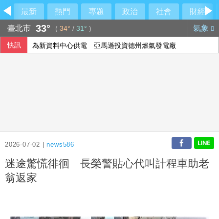
最新
熱門
專題
政治
社會
財經
33°
臺北市
氣象
(
34°
/
31°
)
快訊
為新資料中心供電 亞馬遜投資德州燃氣發電廠
韓國極端高溫持續 政府強化跨部會緊急應變機制
兄弟戰力受損 張志豪、許基宏開刀賽季報銷
突破中國打壓 台灣獲邀出席太平洋島國論壇峰會
2026-07-02 |
news586
迷途驚慌徘徊 長榮警貼心代叫計程車助老
翁返家