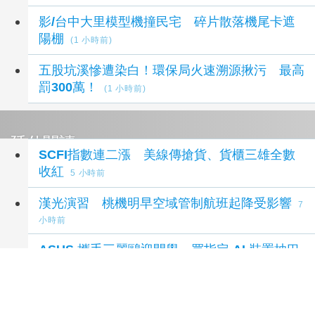
影/台中大里模型機撞民宅 碎片散落機尾卡遮
陽棚
(1 小時前)
五股坑溪慘遭染白！環保局火速溯源揪污 最高
罰300萬！
(1 小時前)
延伸閱讀
SCFI指數連二漲 美線傳搶貨、貨櫃三雄全數
收紅
5 小時前
漢光演習 桃機明早空域管制航班起降受影響
7
小時前
ASUS 攜手三麗鷗迎開學 買指定 AI 裝置抽巴
黎雙人機票
12 小時前
ASUS x 三麗鷗首度合作「潮玩 AI 開學祭」
Hello Kitty、布丁狗與酷洛米換上潮流造型