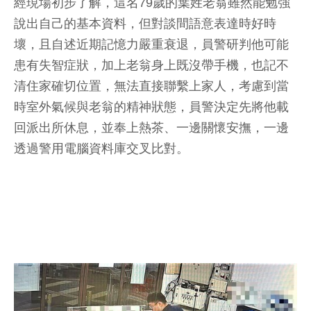
經現場初步了解，這名79歲的葉姓老翁雖然能勉強
說出自己的基本資料，但對談間語意表達時好時
壞，且自述近期記憶力嚴重衰退，員警研判他可能
患有失智症狀，加上老翁身上既沒帶手機，也記不
清住家確切位置，無法直接聯繫上家人，考慮到當
時室外氣候與老翁的精神狀態，員警決定先將他載
回派出所休息，並奉上熱茶、一邊關懷安撫，一邊
透過警用電腦資料庫交叉比對。