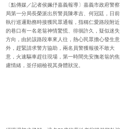
〔點傳媒／記者侯姵伃嘉義報導〕嘉義市政府警察
局第一分局長榮派出所警員陳孝吉、何冠廷，日前
執行巡邏勤務時接獲民眾通報，指稱仁愛路段附近
的巷口有一名老翁神情驚慌、徘徊許久，疑似迷失
方向，由於該路段車來人往，熱心民眾擔心發生意
外，趕緊請求警方協助，兩名員警獲報後不敢大
意，火速驅車趕往現場，第一時間先安撫老翁的焦
慮情緒，並仔細檢視其身體狀況。