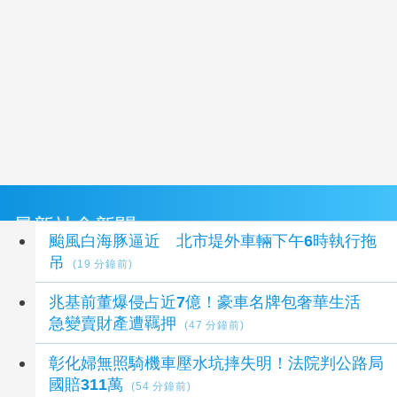
最新社會新聞
颱風白海豚逼近 北市堤外車輛下午6時執行拖
吊
(19 分鐘前)
兆基前董爆侵占近7億！豪車名牌包奢華生活
急變賣財產遭羈押
(47 分鐘前)
彰化婦無照騎機車壓水坑摔失明！法院判公路局
國賠311萬
(54 分鐘前)