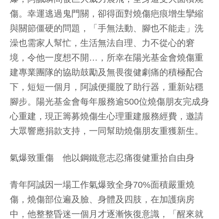
傷。幸運逃過鬼門關，卻得面對燒傷疤痕增生攣縮
與關節僵硬的問題，「手無法動、腳也不能走」洗
澡也需家人幫忙，生活無法自理、力不從心的窘
境，令他一度想不開…，所幸在陽光基金會燒傷重
建專業團隊的協助鼓勵及無畏復健劇痛的積極配合
下，短短一個月，阿誠便擺脫了助行器，重新站穩
腳步。陽光基金會每年服務逾500位燒傷朋友完成身
心重建，現正籌募燒傷生心理重建服務經費，邀請
大眾響應捐款支持，一同幫助燒傷朋友重獲新生。
氣爆致重傷 他以鋼鐵意志忍痛復健重拾自由身
青年阿誠因一場工作氣爆致全身70%面積嚴重燒
傷，燒傷部位遍及臉、身體及四肢，在加護病房
中，他整整昏迷一個月才逐漸恢復意識，「醒來就