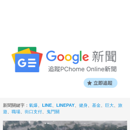
新聞關鍵字：
氣爆
、
LINE
、
LINEPAY
、
健身
、
基金
、
巨大
、
旅
遊
、
職場
、
街口支付
、
鬼門關