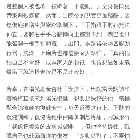
是整個人被包著、被綁著，不能動。」全身傷口更
帶來劇烈疼痛。然而，出院後的現實更加殘酷，因
燒傷疤痕增生與攣縮牽制下，「手指跟手肘都無法
伸直，要將右手手心翻轉向上都辦不到，嘴巴也只
能張開一根手指頭寬」，出門、走路得依賴四腳助
行器，洗澡、上廁所也都需要家人幫忙，「真的很
怕自己不會好，成為家人的包袱，也曾想過如果氣
爆當下就這樣走掉是不是比較好。」
所幸，在陽光基金會社工安排下，出院當天阿誠坐
著輪椅直接來到陽光復健。想要趕快好的他，積極
配合治療師的復健安排，每天反覆進行上、下肢的
復健訓練，復健過程中伴隨著劇烈疼痛，阿誠形容
「就像把繃緊的皮膚撕裂開」，但他堅持撐住，砥
礪自己也鼓勵新進的傷友：「多動就對了，不要怕