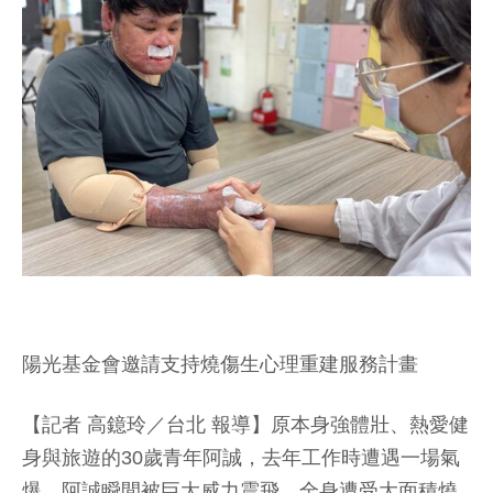
陽光基金會邀請支持燒傷生心理重建服務計畫
【記者 高鐿玲／台北 報導】原本身強體壯、熱愛健
身與旅遊的30歲青年阿誠，去年工作時遭遇一場氣
爆，阿誠瞬間被巨大威力震飛，全身遭受大面積燒