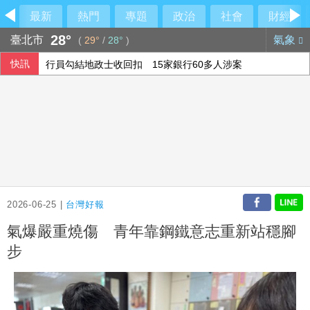
最新
熱門
專題
政治
社會
財經
28°
臺北市
氣象
(
29°
/
28°
)
快訊
行員勾結地政士收回扣 15家銀行60多人涉案
民俗月不怕阿飄作祟 6張神明卡護佑平安
6月國銀放款單月新高 個人貸款暴增2575億
美參院通過對俄制裁案 川普可課俄商品最高500%關稅
2026-06-25 |
台灣好報
氣爆嚴重燒傷 青年靠鋼鐵意志重新站穩腳
步