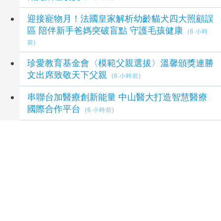
迎接寵物月！法國皇家解析幼齡貓犬四大照顧誤
區 陪伴新手爸媽突破盲點 守護毛孩健康
(6 小時
前)
珍愛教育基金會〈模範父親選拔〉溫馨頒獎連勝
文出席致敬天下父親
(6 小時前)
串聯台加醫療創新能量 中山醫大打造智慧醫療
國際合作平台
(6 小時前)
慈濟遭詐10.6億未依法提告 律師梁䕒璟剖析原
由
(7 小時前)
延伸閱讀
北市青年學堂「情緒力」系列課程登場
33 分鐘前
臺北市員工親子日 蔣萬安：榮譽歸功每一位同