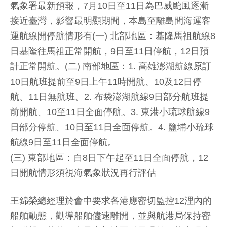
氣象署最新預報，7月10日至11日為巴威颱風逐漸
接近臺灣，影響最明顯期間，本島至離島間海運客
運航線開停航情形有(一) 北部地區：基隆馬祖航線8
日基隆往馬祖正常開航，9日至11日停航，12日預
計正常開航。(二) 南部地區：1. 高雄澎湖航線原訂
10日航班提前至9日上午11時開航、10及12日停
航、11日無航班。2. 布袋澎湖航線9日部分航班提
前開航、10至11日全面停航。3. 東港小琉球航線9
日部分停航、10日至11日全面停航。4. 鹽埔小琉球
航線9日至11日全面停航。
(三) 東部地區：自8日下午起至11日全面停航，12
日開航情形須視海氣象狀況再行評估
王錦榮總經理於會中要求各港應密切監控12浬內的
船舶動態，勸導船舶儘速離開，並與航港局保持密