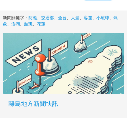
新聞關鍵字：
防颱
、
交通部
、
全台
、
大量
、
客運
、
小琉球
、
氣
象
、
澎湖
、
航班
、
花蓮
離島地方新聞快訊