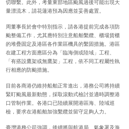
切聯繫。此外，考量東部地區颱風過後可能出現大
量漂流木，請花蓮港預為因應並妥善處置。
周董事長於會中特別指示，請各港提前完成各項防
颱整備工作，尤其應特別注意船舶繫纜、櫃場貨櫃
的堆疊固定及港區各作業區機具的繫固措施。港區
在建工程方面應區分為「臨海側或陸域」工程、
「有搭設鷹架或無鷹架」工程，依不同工程屬性執
行相應的防颱措施。
目前各商港仍維持船舶正常進出，港務公司將持續
緊盯颱風最新動態，採取滾動式檢討並適時調整港
口管制作業。各港口已陸續展開港區海、陸域巡
檢，要求在港船舶加強繫纜並留守足夠人力。
臺灣港務公司強調，後續將與航港局、氣象署及海