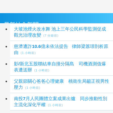
最新社會新聞
大坡池煙火改水舞 池上三年公民科學監測促成
觀光治理改變
(7 分鐘前)
慈濟遭詐10.6億未依法提告 律師梁䕒璟剖析原
由
(1 小時前)
影/新北五股聯結車自撞分隔島 司機酒測值爆
表遭送辦
(1 小時前)
父親節關心爸爸心理健康 桃衛生局籲正視男性
壓力
(1 小時前)
南投7月人民團體立案成果出爐 同步推動性別
主流化深化平權
(1 小時前)