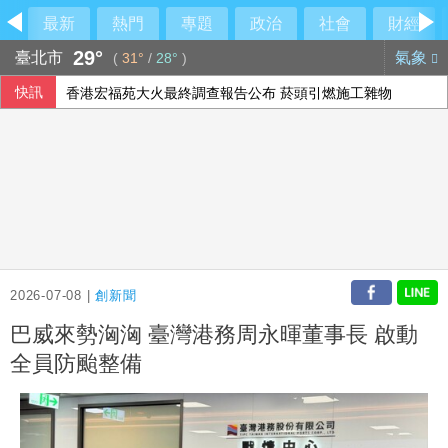
最新
熱門
專題
政治
社會
財經
29°
臺北市
氣象
(
31°
/
28°
)
快訊
香港宏福苑大火最終調查報告公布 菸頭引燃施工雜物
【中市長民調】江啟臣38.2%領先何欣純14.1% 各年齡層
上緯第2季營收年增57% 所得稅加徵衝擊短期獲利
隊友罕見給援護 布雷克：告訴自己不要搞砸
2026-07-08 |
創新聞
巴威來勢洶洶 臺灣港務周永暉董事長 啟動
全員防颱整備