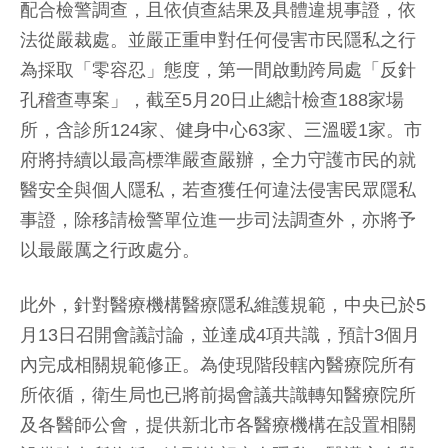
配合檢警調查，且依偵查結果及具體違規事證，依
法從嚴裁處。並嚴正重申對任何侵害市民隱私之行
為採取「零容忍」態度，第一間啟動跨局處「反針
孔稽查專案」，截至5月20日止總計檢查188家場
所，含診所124家、健身中心63家、三溫暖1家。市
府將持續以最高標準嚴查嚴辦，全力守護市民的就
醫安全與個人隱私，若查獲任何違法侵害民眾隱私
事證，除移請檢警單位進一步司法調查外，亦將予
以最嚴厲之行政處分。
此外，針對醫療機構醫療隱私維護規範，中央已於5
月13日召開會議討論，並達成4項共識，預計3個月
內完成相關規範修正。為使現階段轄內醫療院所有
所依循，衛生局也已將前揭會議共識轉知醫療院所
及各醫師公會，提供新北市各醫療機構在設置相關