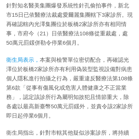
針對知名醫美集團爆發系統性針孔偷拍事件，新北
市15日已依醫療法裁處愛爾麗集團轄下3家診所。現
再確認轄內光澤集團位於板橋2家診所亦有相同情
事，市府今（21）日依醫療法108條從重裁處，處
50萬元罰鍰併勒令停業6個月。
衛生局表示，
本案與檢警單位密切配合，再確認光
澤位於板橋2家診所亦有利用偽裝型監視設備對病患
個人隱私進行拍攝之行為，嚴重違反醫療法第108條
第6款「從事有傷風化或危害人體健康之不正當業
務」，認定該診所行為屬明知故犯且情節重大，除
各處以最高新臺幣50萬元罰鍰外，並責令該2家診所
即日起停業6個月。
衛生局指出，針對市轄其他疑似涉案診所，將持續