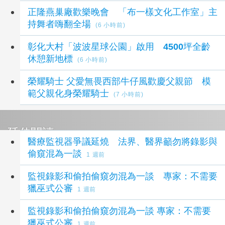
正隆燕巢廠歡樂晚會 「布一樣文化工作室」主
持舞者嗨翻全場
(6 小時前)
彰化大村「波波星球公園」啟用 4500坪全齡
休憩新地標
(6 小時前)
榮耀騎士 父愛無畏西部牛仔風歡慶父親節 模
範父親化身榮耀騎士
(7 小時前)
延伸閱讀
醫療監視器爭議延燒 法界、醫界籲勿將錄影與
偷窺混為一談
1 週前
監視錄影和偷拍偷窺勿混為一談 專家：不需要
獵巫式公審
1 週前
監視錄影和偷拍偷窺勿混為一談 專家：不需要
獵巫式公審
1 週前