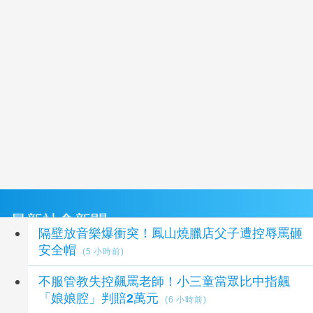
最新社會新聞
隔壁放音樂爆衝突！鳳山燒臘店父子遭控辱罵砸
安全帽
(5 小時前)
不服管教失控飆罵老師！小三童當眾比中指飆
「娘娘腔」判賠2萬元
(6 小時前)