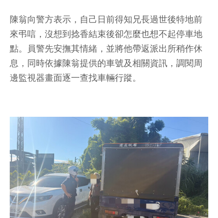
陳翁向警方表示，自己日前得知兄長過世後特地前
來弔唁，沒想到捻香結束後卻怎麼也想不起停車地
點。員警先安撫其情緒，並將他帶返派出所稍作休
息，同時依據陳翁提供的車號及相關資訊，調閱周
邊監視器畫面逐一查找車輛行蹤。