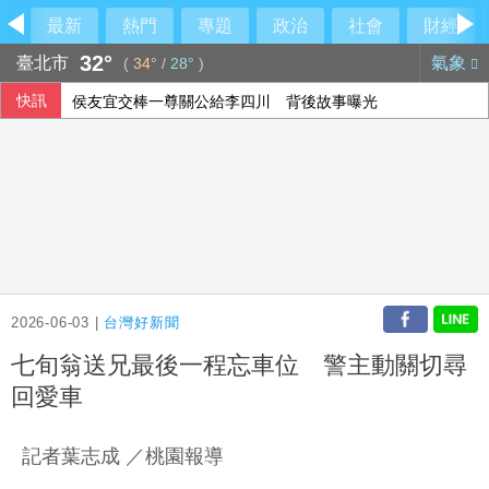
最新
熱門
專題
政治
社會
財經
32°
臺北市
氣象
(
34°
/
28°
)
快訊
侯友宜交棒一尊關公給李四川 背後故事曝光
傳陸客在港投保收益需繳稅 香港保險股受衝擊
新台幣開盤升2.5分 為32.29元
台南關廟工廠暗夜大火 灌救逾5小時幸無傷亡
2026-06-03 |
台灣好新聞
七旬翁送兄最後一程忘車位 警主動關切尋
回愛車
記者葉志成 ／桃園報導