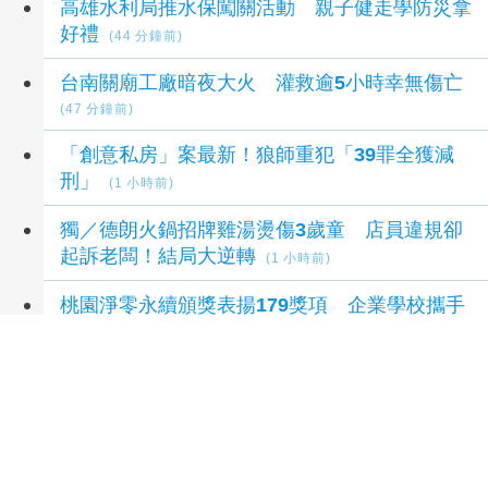
高雄水利局推水保闖關活動 親子健走學防災拿
好禮
(44 分鐘前)
台南關廟工廠暗夜大火 灌救逾5小時幸無傷亡
(47 分鐘前)
「創意私房」案最新！狼師重犯「39罪全獲減
刑」
(1 小時前)
獨／德朗火鍋招牌雞湯燙傷3歲童 店員違規卻
起訴老闆！結局大逆轉
(1 小時前)
桃園淨零永續頒獎表揚179獎項 企業學校攜手
減碳
(1 小時前)
延伸閱讀
「七轉七接」水湳轉運中心交通任意門 台中
四大轉運中心啟用邁向智慧新里程
2 小時前