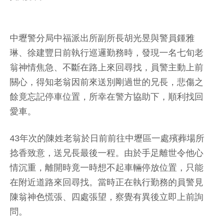
中壢警分局中福派出所副所長胡光昱與警員鍾雅
琳、徐建豐日前執行巡邏勤務時，發現一名七旬老
翁神情焦急、不斷在路上來回尋找，員警主動上前
關心，得知老翁因前來送別剛過世的兄長，悲傷之
餘竟忘記停車位置，所幸在警方協助下，順利找回
愛車。
43年次的陳姓老翁於日前前往中壢區一處殯葬場所
捻香致意，送兄長最後一程。由於手足離世令他心
情沉重，離開時竟一時想不起車輛停放位置，只能
在附近道路來回尋找。當時正在執行勤務的員警見
陳翁神色慌張、四處張望，察覺有異後立即上前詢
問。