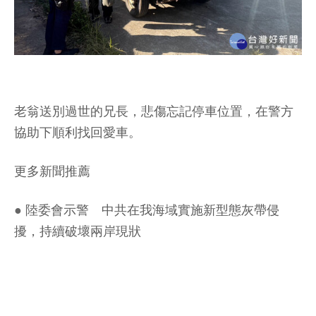
老翁送別過世的兄長，悲傷忘記停車位置，在警方
協助下順利找回愛車。
更多新聞推薦
●
陸委會示警 中共在我海域實施新型態灰帶侵
擾，持續破壞兩岸現狀