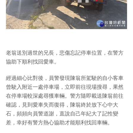
老翁送別過世的兄長，悲傷忘記停車位置，在警方
協助下順利找回愛車。
經過細心比對後，員警發現陳翁所駕駛的自小客車
曾駛入附近一處停車場，立即前往現場搜尋，果然
在停車場較深處尋獲車輛。警方隨即載送陳翁前往
確認，見到愛車失而復得，陳翁終於放下心中大
石，頻頻向員警道謝，直說自己年紀大了記性變
差，幸好有警方熱心協助才能順利找回車輛。