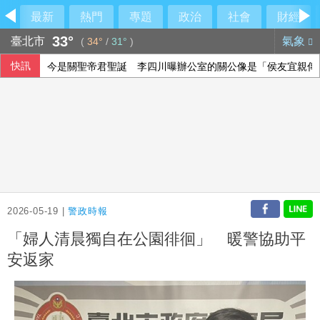
最新
熱門
專題
政治
社會
財經
33°
臺北市
氣象
(
34°
/
31°
)
快訊
今是關聖帝君聖誕 李四川曝辦公室的關公像是「侯友宜親傳
美國爆墨西哥辣椒染沙門氏菌 全美27州345人感染
府：總統與團隊進行萬鈞演練 檢視指揮體系應變
漢光42演習登場！卓揆：政府當國軍最強後盾
2026-05-19 |
警政時報
「婦人清晨獨自在公園徘徊」 暖警協助平
安返家