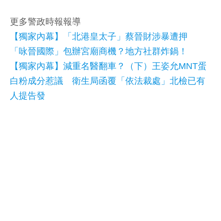
更多警政時報報導
【獨家內幕】「北港皇太子」蔡晉財涉暴遭押
「咏晉國際」包辦宮廟商機？地方社群炸鍋！
【獨家內幕】減重名醫翻車？（下）王姿允MNT蛋
白粉成分惹議 衛生局函覆「依法裁處」北檢已有
人提告發