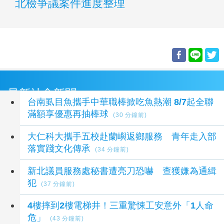
北檢爭議案件進度整理
最新社會新聞
台南虱目魚攜手中華職棒掀吃魚熱潮 8/7起全聯
滿額享優惠再抽棒球
(30 分鐘前)
大仁科大攜手五校赴蘭嶼返鄉服務 青年走入部
落實踐文化傳承
(34 分鐘前)
新北議員服務處秘書遭亮刀恐嚇 查獲嫌為通緝
犯
(37 分鐘前)
4樓摔到2樓電梯井！三重驚悚工安意外「1人命
危」
(43 分鐘前)