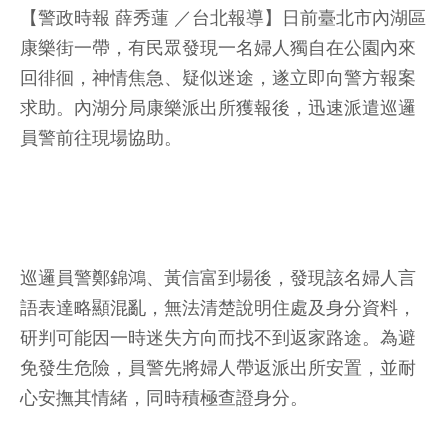
【警政時報 薛秀蓮 ／台北報導】日前臺北市內湖區
康樂街一帶，有民眾發現一名婦人獨自在公園內來
回徘徊，神情焦急、疑似迷途，遂立即向警方報案
求助。內湖分局康樂派出所獲報後，迅速派遣巡邏
員警前往現場協助。
巡邏員警鄭錦鴻、黃信富到場後，發現該名婦人言
語表達略顯混亂，無法清楚說明住處及身分資料，
研判可能因一時迷失方向而找不到返家路途。為避
免發生危險，員警先將婦人帶返派出所安置，並耐
心安撫其情緒，同時積極查證身分。