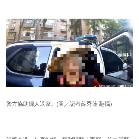
警方協助婦人返家。(圖／記者薛秀蓮 翻攝)