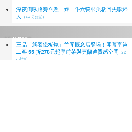
深夜倒臥路旁命懸一線 斗六警眼尖救回失聯婦
人
(44 分鐘前)
延伸閱讀
王品「就饗鐵板燒」首間概念店登場！開幕享第
二客 66 折278元起享前菜與莫蘭迪質感空間
22
小時前
「就饗鐵板燒」台北全新概念店8/5登場！開幕
第二客66折 重新定義平價鐵板燒
1 天前
台灣美食展落幕！四天吸引超過13萬人共饗盛
宴 - 旅遊經
1 天前
賴清德與洪堯昆「關係匪淺」？ 徐國勇打臉：
廠商政治獻金都捐藍軍，誰是門神很清楚
2 天前