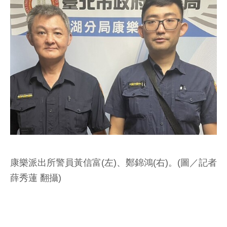
康樂派出所警員黃信富(左)、鄭錦鴻(右)。(圖／記者
薛秀蓮 翻攝)