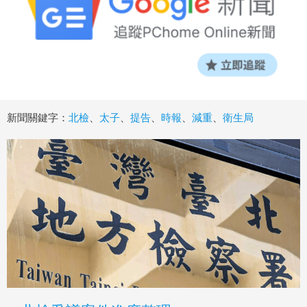
新聞關鍵字：
北檢
、
太子
、
提告
、
時報
、
減重
、
衛生局