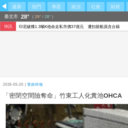
最新
熱門
專題
政治
社會
財經
28°
臺北市
(
29°
/
28°
)
快訊
澤倫斯基：最多5萬名北韓軍人將部署至俄羅斯
台北永豐旺寶職業隊 奪T3X台灣聯賽台北站冠軍
李逸洋批原爆典禮矮化台灣 長崎市稱與去年同無降格
印尼破獲1.3噸K他命走私市價37億元 遭扣留船員含台籍
2026-05-20 |
警政時報
「密閉空間險奪命」竹東工人化糞池OHCA