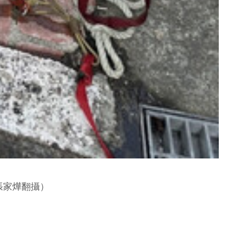
張家燁翻攝）