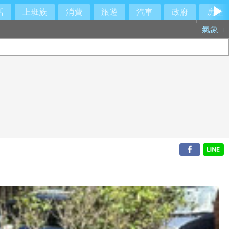
活
上班族
消費
旅遊
汽車
政府
房產
氣象