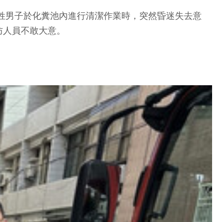
歲官姓男子於化糞池內進行清潔作業時，突然昏迷失去意
防人員不敢大意。