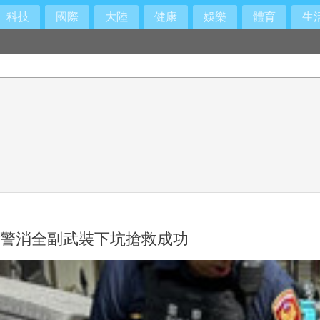
科技
國際
大陸
健康
娛樂
體育
生
 警消全副武裝下坑搶救成功