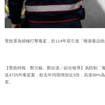
警政署為積極打擊毒駕，於114年底引進「唾液毒品快
【警政時報 鄭元毓、鄭自達／綜合報導】為防制「毒
送4725件毒駕案，較去年同期增加近3倍，高達9
害。