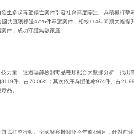
發生多起毒駕傷亡案件引發社會高度關注。為積極打擊毒
共查獲移送4725件毒駕案件，相較114年同期大幅提升
傷案件，成功守護無數家庭。
技力量，透過唾篩檢測毒品種類配合大數據分析，找出肇
9件、占70.06%；其次依序為愷他命974件、占21.8
種毒品。
題式打擊行動。全國警察機關於今年前4個月，針對前述4項