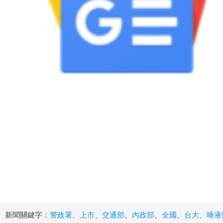
新聞關鍵字：
警政署
、
上市
、
交通部
、
內政部
、
全國
、
台大
、
唾液