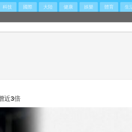
科技
國際
大陸
健康
娛樂
體育
生
增近3倍