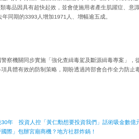
，依托咪酯類毒品因具有超快起效，並會使施用者產生肌躍症
年同期的3393人增加1971人、增幅逾五成。
國警察機關同步實施「強化查緝毒駕及斷源緝毒專案」，
多項具體有效的防制策略，期盼透過跨部會合作全力防止
30年 投資人控「黃仁勳想要投資我們」話術吸金數億
晉國際」包辦宮廟商機？地方社群炸鍋！