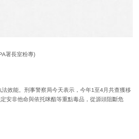
A署長室粉專)
法效能。刑事警察局今天表示，今年1至4月共查獲移
，鎖定安非他命與依托咪酯等重點毒品，從源頭阻斷危