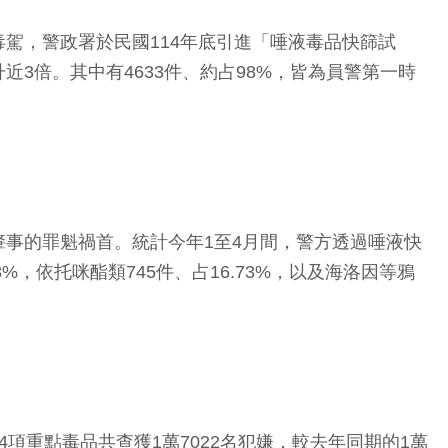
駕，警政署於民國114年底引進「唾液毒品快篩試
近3倍。其中有4633件、約占98%，皆為員警第一時
事的罪魁禍首。統計今年1至4月間，警方透過唾液快
8%，依托咪酯類745件、占16.73%，以及海洛因等鴉
重點毒品共查獲1萬7022名犯嫌，較去年同期的1萬