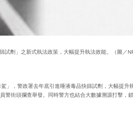
篩試劑」之新式執法政策，大幅提升執法效能。（圖／NP
駕」，警政署去年底引進唾液毒品快篩試劑，大幅提升執
8%為員警街頭攔查舉發。同時警方也結合大數據溯源打擊