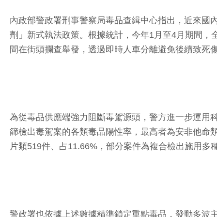
內政部警政署刑事警察局毒品查緝中心指出，近來國內
劑」新式執法政策。根據統計，今年1月至4月期間，全國
間在街頭攔查舉發，透過即時人車分離避免後續致死
為從毒品供應端強力阻斷毒駕源頭，警方進一步運用科
篩檢出毒駕案的各類毒品陽性率，最高者為安非他命類311
片類519件、占11.66%，部分案件為複合檢出施用多
警政署也依據上述數據精準鎖定重點毒品，發動多波主