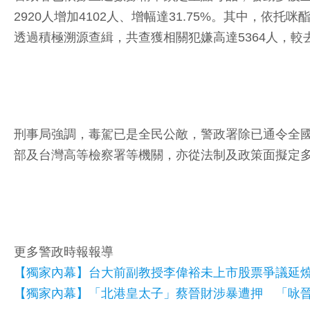
2920人增加4102人、增幅達31.75%。其中
透過積極溯源查緝，共查獲相關犯嫌高達5364人，較去
刑事局強調，毒駕已是全民公敵，警政署除已通令全
部及台灣高等檢察署等機關，亦從法制及政策面擬定
更多警政時報報導
【獨家內幕】台大前副教授李偉裕未上市股票爭議延燒
【獨家內幕】「北港皇太子」蔡晉財涉暴遭押 「咏