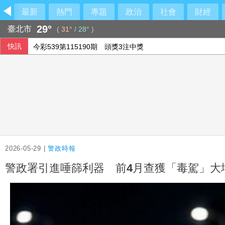
最新
熱門
專題
政治
社會
財經
29°
臺北市
(
31°
/
28°
)
快訊
今彩539第115190期 頭獎3注中獎
設局詐騙慈濟10.6億 前彰化律師公會理事長陳昱瑄續押禁見
軟銀首季淨利優於預期 投資英特爾獲豐厚回報
本國銀行上半年大賺3583億 年增2成寫同期新高
2026-05-29 |
警政時報
警政署引進唾篩利器 前4月查獲「毒駕」大