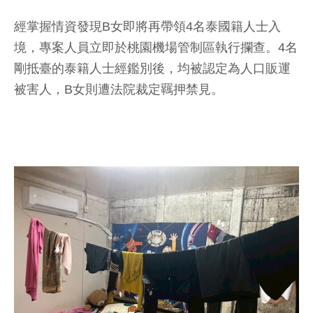
經掌握情資發現B女即將再帶領4名泰國籍人士入
境，專案人員立即於桃園機場管制區執行攔查。4名
剛抵臺的泰籍人士經鑑別後，均被認定為人口販運
被害人，B女則遭法院裁定羈押禁見。