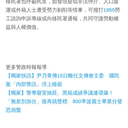
移民署也呼籲民眾，如發現疑似非法仲介、人口販
運或外籍人士遭受勞力剝削等情事，可撥打
1955
勞
工諮詢申訴專線或向移民署通報，共同守護勞動權
益與人權價值。
更多警政時報報導
【獨家快訊】尹乃菁傳15日離任文傳會主委 國民
黨「內部警訊」浮上檯面
【獨家】警專寢室抽菸、黑箱成績爭議連環爆！
「無差別加分」後再搞雙標 800準波麗士畢業分發
恐崩盤