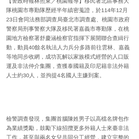
【警政時報林照東／桃園報導】移民署北區事務大
隊桃園市專勤隊歷經半年縝密蒐證，於114年12月
23日會同法務部調查局臺北市調查處、桃園市政府
警察局刑事警察大隊及移民署嘉義市專勤隊，在桃
園地方檢察署舒慶涵檢察官指揮下展開聯合查緝行
動，動員40餘名執法人力兵分多路前往雲林、嘉義
等地同步收網，成功瓦解以家族模式經營的人口販
運及非法仲介集團，查獲泰國籍及印尼籍非法外籍
人士約30人，並拘提4名國人主嫌到案。
檢警調查發現，集團首腦陳姓男子以高檔名牌包作
為業績獎勵，鼓勵下線招攬更多外籍人士來臺非法
工作，甚至與兩名女兒共同分工經營，建立完整的