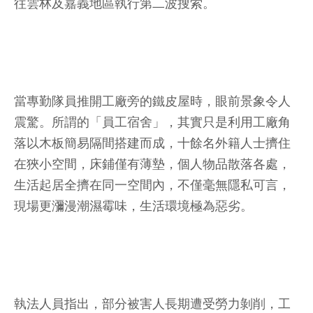
往雲林及嘉義地區執行第二波搜索。
當專勤隊員推開工廠旁的鐵皮屋時，眼前景象令人
震驚。所謂的「員工宿舍」，其實只是利用工廠角
落以木板簡易隔間搭建而成，十餘名外籍人士擠住
在狹小空間，床鋪僅有薄墊，個人物品散落各處，
生活起居全擠在同一空間內，不僅毫無隱私可言，
現場更瀰漫潮濕霉味，生活環境極為惡劣。
執法人員指出，部分被害人長期遭受勞力剝削，工