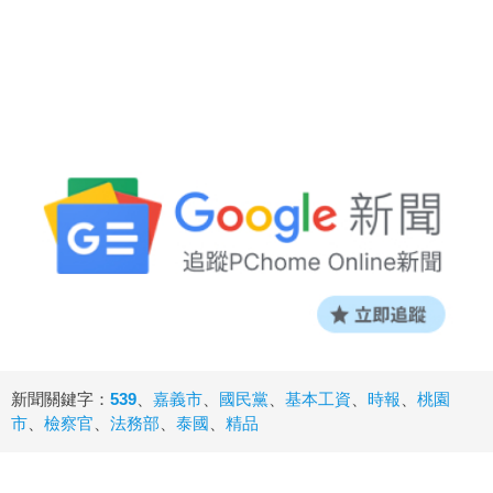
新聞關鍵字：
539
、
嘉義市
、
國民黨
、
基本工資
、
時報
、
桃園
市
、
檢察官
、
法務部
、
泰國
、
精品