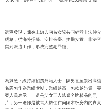
調查發現，陳姓主嫌與兩名女兒共同經營非法仲介
網絡，從海外招募、安排來臺、接機安置、非法容
留到派遣工作，形成完整犯罪鏈。
為刺激下線持續招攬外籍人士，陳男甚至祭出高檔
名牌包作為業績獎勵，業績越高、包款越昂貴。專
案人員表示，一邊是父女三人炫耀名牌精品的照
片，另一邊卻是被害人擠住在簡陋木板房內的真實