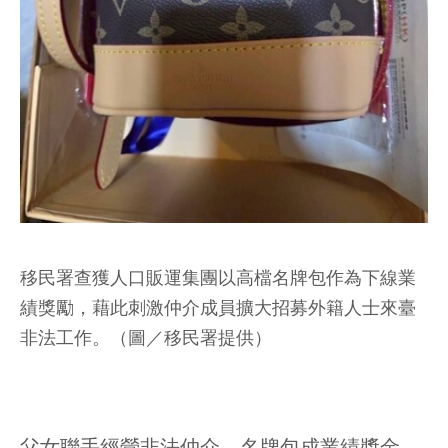
移民署查獲人口販運集團以高檔名牌包作為下線業
績獎勵，藉此刺激仲介成員擴大招募外籍人士來臺
非法工作。（圖／移民署提供）
父女聯手經營非法仲介 名牌包成業績獎金