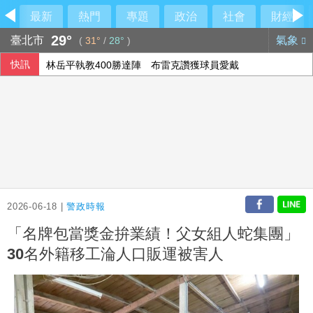
最新
熱門
專題
政治
社會
財經
29°
臺北市
氣象
(
31°
/
28°
)
快訊
隊友罕見給援護 布雷克：告訴自己不要搞砸
上緯第2季營收年增57% 所得稅加徵衝擊短期獲利
香港宏福苑大火最終調查報告公布 菸頭引燃施工雜物
林岳平執教400勝達陣 布雷克讚獲球員愛戴
2026-06-18 |
警政時報
「名牌包當獎金拚業績！父女組人蛇集團」
30名外籍移工淪人口販運被害人