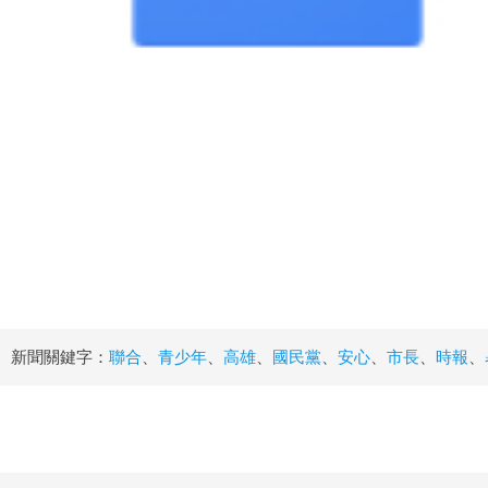
新聞關鍵字：
聯合
、
青少年
、
高雄
、
國民黨
、
安心
、
市長
、
時報
、