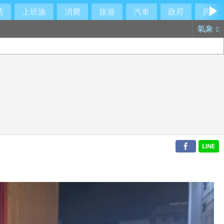
活
上班族
消費
旅遊
汽車
政府
房產
氣象