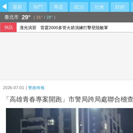
最新
熱門
專題
政治
社會
財經
29°
臺北市
(
31°
/
28°
)
快訊
漢光演習 雷霆2000多管火箭演練打擊登陸敵軍
外資轉賣407億元 調節面板、記憶體與主動式ETF
河南倡領導幹部帶頭休假引熱議 官方收回通知
熊本有明高中奪甲子園首勝 盼為震災故鄉送希望
2026-07-01 |
警政時報
「高雄青春專案開跑」市警局跨局處聯合稽查