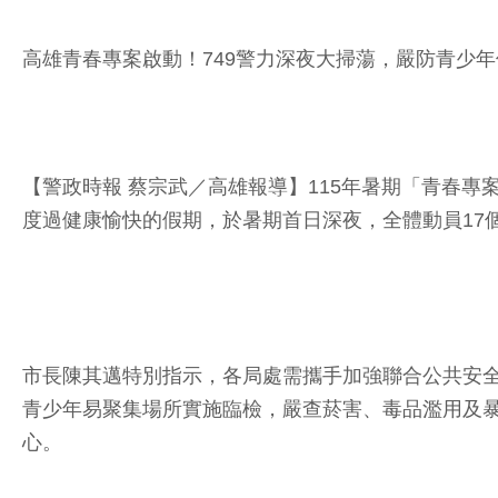
高雄青春專案啟動！749警力深夜大掃蕩，嚴防青少
【警政時報 蔡宗武／高雄報導】115年暑期「青春
度過健康愉快的假期，於暑期首日深夜，全體動員17
市長陳其邁特別指示，各局處需攜手加強聯合公共安
青少年易聚集場所實施臨檢，嚴查菸害、毒品濫用及
心。