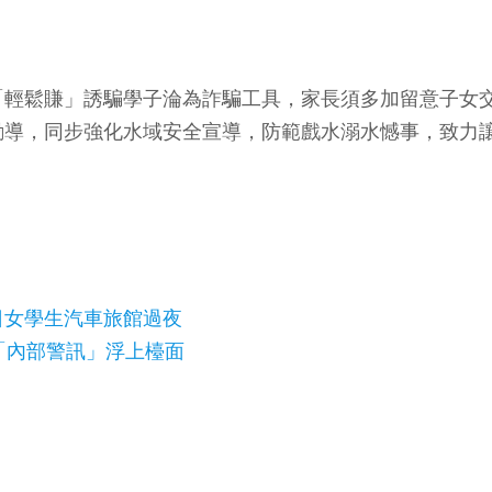
「輕鬆賺」誘騙學子淪為詐騙工具，家長須多加留意子女
勸導，同步強化水域安全宣導，防範戲水溺水憾事，致力
日女學生汽車旅館過夜
「內部警訊」浮上檯面