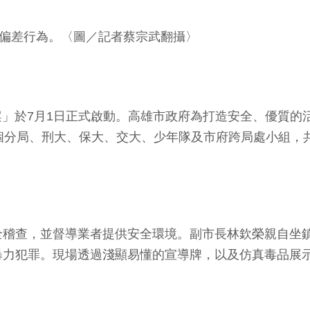
年偏差行為。〈圖／記者蔡宗武翻攝〉
專案」於7月1日正式啟動。高雄市政府為打造安全、優質
個分局、刑大、保大、交大、少年隊及市府跨局處小組，共
全稽查，並督導業者提供安全環境。副市長林欽榮親自坐
暴力犯罪。現場透過淺顯易懂的宣導牌，以及仿真毒品展