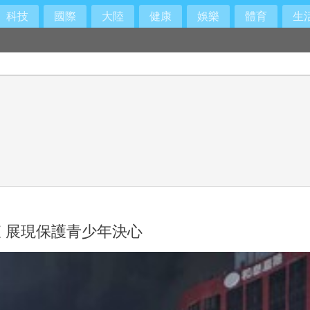
科技
國際
大陸
健康
娛樂
體育
生
 展現保護青少年決心