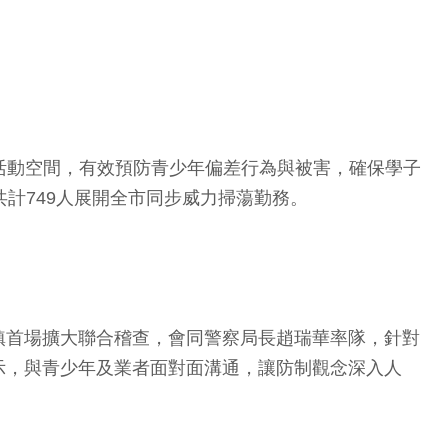
的活動空間，有效預防青少年偏差行為與被害，確保學子
計749人展開全市同步威力掃蕩勤務。
鎮首場擴大聯合稽查，會同警察局長趙瑞華率隊，針對
示，與青少年及業者面對面溝通，讓防制觀念深入人