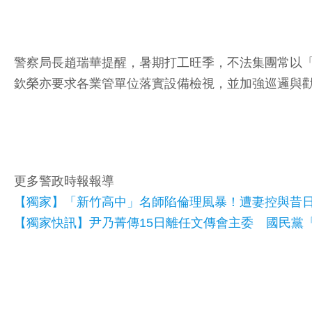
警察局長趙瑞華提醒，暑期打工旺季，不法集團常以
欽榮亦要求各業管單位落實設備檢視，並加強巡邏與
更多警政時報報導
【獨家】「新竹高中」名師陷倫理風暴！遭妻控與昔
【獨家快訊】尹乃菁傳15日離任文傳會主委 國民黨