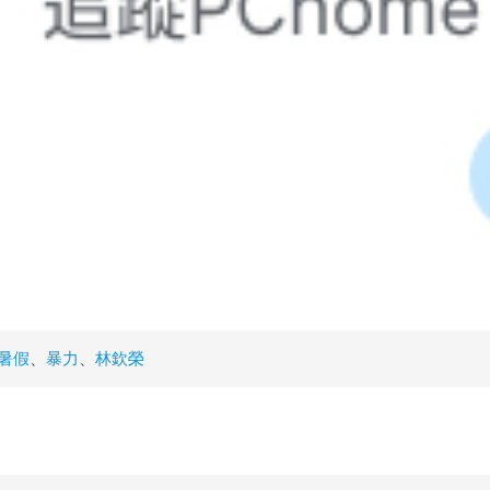
暑假
、
暴力
、
林欽榮