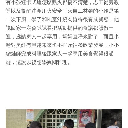
有小孩連卡式爐怎麼點火都搞不清楚，志工從旁教
導以及提醒注意用火安全，來自二林鎮的小翰是第
一次下廚，學了和風薑汁燒肉覺得很有成就感，他
說回家一定會試試看把活動提供的食譜都照做一
遍，邀請家人一起享用，媽媽直呼來對了，而且小
翰對烹飪有興趣未來也不排斥往餐飲業發展，小小
總鋪師完成料理後跟家人一起享用美食覺得很過
癮，還說以後想學異國料理。