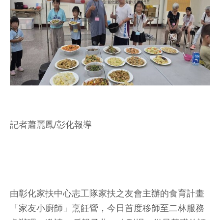
記者蕭麗鳳/彰化報導
由彰化家扶中心志工隊家扶之友會主辦的食育計畫
「家友小廚師」烹飪營，今日首度移師至二林服務