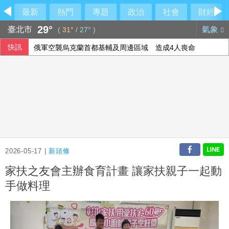
最新
熱門
專題
政治
社會
財經
29°
臺北市
氣象
(
31°
/
27°
)
快訊
俄軍空襲烏克蘭首都基輔及周邊區域 造成4人喪命
今彩539第115192期 頭獎1注中獎
2026-05-17 |
新頭條
家扶之友會主辦食育計畫 讓家扶親子一起動
手做料理