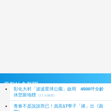
最新社會新聞
彰化大村「波波星球公園」啟用 4500坪全齡
休憩新地標
(23 分鐘前)
青春不是說說而已！員高17學子「揉」出《面