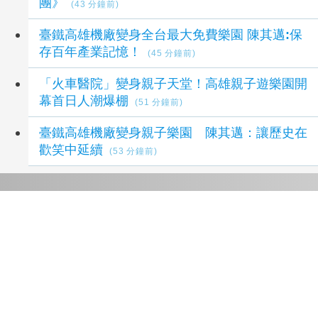
團》
(43 分鐘前)
臺鐵高雄機廠變身全台最大免費樂園 陳其邁:保
存百年產業記憶！
(45 分鐘前)
「火車醫院」變身親子天堂！高雄親子遊樂園開
幕首日人潮爆棚
(51 分鐘前)
臺鐵高雄機廠變身親子樂園 陳其邁：讓歷史在
歡笑中延續
(53 分鐘前)
延伸閱讀
父愛不說出口 田中24位「水手爸爸」用行動
守家
36 分鐘前
起於無心成於熱愛 王貴嬋現代水墨個展
1 小時
前
大馬人也愛吃 台灣美食征服在地味蕾
2 小時前