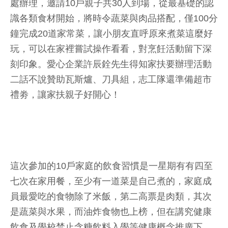
處辦理，邀請10戶親子共30人到場，從最基礎的認
識各類食材開始，將時令蔬菜與肉品搭配，僅100分
鐘完成20道家常菜，讓小朋友直呼原來煮菜這麼好
玩，可以在家裡嘗試操作看看，對烹飪活動留下深
刻印象。愛心企業許辰銓先生得知家扶要辦理活動
二話不說贊助瓦斯爐、刀具組，志工隊還準備超市
禮劵，讓家扶親子好開心！
這次參加的10戶家庭的飲食習慣是一星期有有四至
七次在家用餐，至少有一道菜是自己煮的，家庭成
員最愛吃的食物除了米飯，第二高票是肉類，其次
是蔬菜與水果，而油炸食物也上榜，但在講究健康
飲食及學校禁止含糖飲料入學等健康概念推廣下，