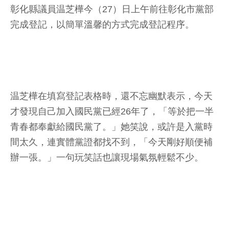
彰化縣議員温芝樺今（27）日上午前往彰化市黨部
完成登記，以簡單溫馨的方式完成登記程序。
温芝樺在填寫登記表格時，還不忘幽默表示，今天
才發現自己加入國民黨已經26年了，「等於把一半
青春都奉獻給國民黨了。」她笑說，或許是入黨時
間太久，連實體黨證都找不到，「今天剛好順便補
辦一張。」一句玩笑話也讓現場氣氛輕鬆不少。