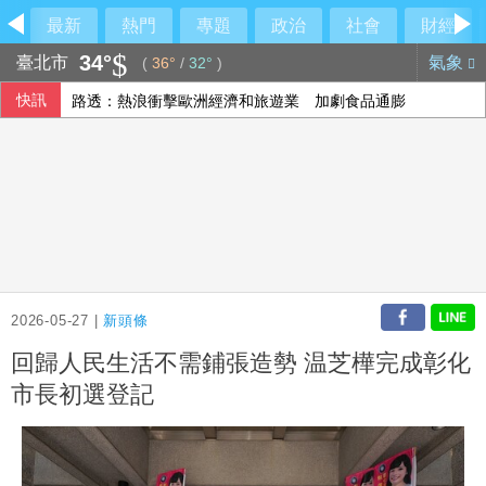
最新
熱門
專題
政治
社會
財經
34°
臺北市
氣象
(
36°
/
32°
)
快訊
路透：熱浪衝擊歐洲經濟和旅遊業 加劇食品通膨
台灣迎最大繼承潮 保經提醒留意傳承2挑戰
汎德永業：下半年業績看佳 三大品牌銷售逐季增溫
唱紅夯劇主題曲 宇宙人感動告白：原來還可以寫歌
2026-05-27 |
新頭條
回歸人民生活不需鋪張造勢 温芝樺完成彰化
市長初選登記