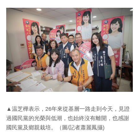
▲温芝樺表示，26年來從基層一路走到今天，見證
過國民黨的光榮與低潮，也始終沒有離開，也感謝
國民黨及鄉親栽培。（圖/記者蕭麗鳳攝)