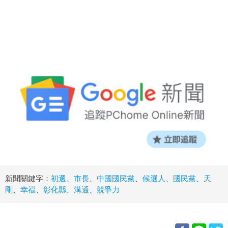
新聞關鍵字：
初選
、
市長
、
中國國民黨
、
候選人
、
國民黨
、
天
剛
、
幸福
、
彰化縣
、
溝通
、
競爭力