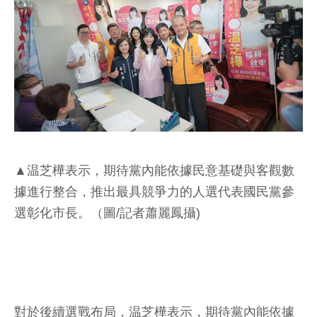
▲温芝樺表示，期待黨內能依據民意基礎與客觀數
據進行整合，推出最具競爭力的人選代表國民黨參
選彰化市長。（圖/記者蕭麗鳳攝)
對於後續選戰布局，温芝樺表示，期待黨內能依據