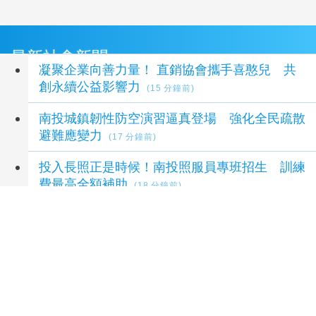
最新社會新聞
凝聚企業向善力量！ 直銷協會攜手喜憨兒 共
創永續公益影響力
(15 分鐘前)
南投城鎮韌性防空演習逼真登場 強化全民疏散
避難應變力
(17 分鐘前)
投入長照正是時候！南投照服員專班招生 訓練
費最高全額補助
(18 分鐘前)
南投縣政成果獲中央肯定 許淑華勉團隊持續推
進重大建設
(22 分鐘前)
中市攜手農試所推食農教育 瑞井國小分享國家
永續發展獎經驗
(30 分鐘前)