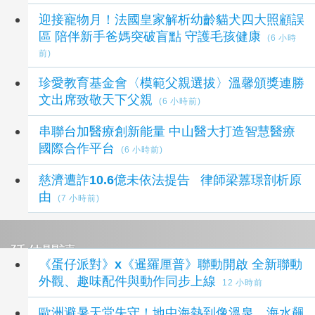
迎接寵物月！法國皇家解析幼齡貓犬四大照顧誤
區 陪伴新手爸媽突破盲點 守護毛孩健康
(6 小時
前)
珍愛教育基金會〈模範父親選拔〉溫馨頒獎連勝
文出席致敬天下父親
(6 小時前)
串聯台加醫療創新能量 中山醫大打造智慧醫療
國際合作平台
(6 小時前)
慈濟遭詐10.6億未依法提告 律師梁䕒璟剖析原
由
(7 小時前)
延伸閱讀
《蛋仔派對》x《暹羅厘普》聯動開啟 全新聯動
外觀、趣味配件與動作同步上線
12 小時前
歐洲避暑天堂失守！地中海熱到像溫泉 海水飆