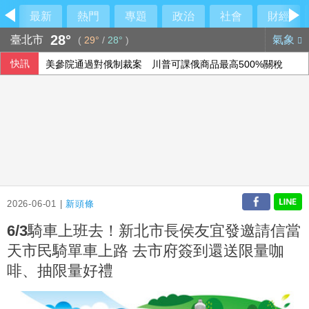
最新
熱門
專題
政治
社會
財經
28°
臺北市
氣象
(
29°
/
28°
)
快訊
美參院通過對俄制裁案 川普可課俄商品最高500%關稅
民俗月不怕阿飄作祟 6張神明卡護佑平安
行員勾結地政士收回扣 15家銀行60多人涉案
6月國銀放款單月新高 個人貸款暴增2575億
2026-06-01 |
新頭條
6/3騎車上班去！新北市長侯友宜發邀請信當
天市民騎單車上路 去市府簽到還送限量咖
啡、抽限量好禮