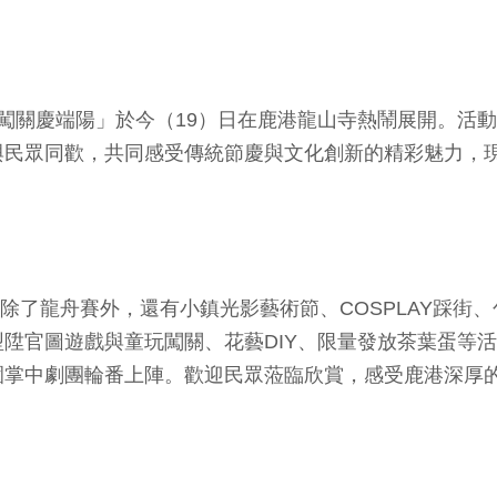
趣味闖關慶端陽」於今（19）日在鹿港龍山寺熱鬧展開。
與民眾同歡，共同感受傳統節慶與文化創新的精彩魅力，
，除了龍舟賽外，還有小鎮光影藝術節、COSPLAY踩
官圖遊戲與童玩闖關、花藝DIY、限量發放茶葉蛋等活動。
園掌中劇團輪番上陣。歡迎民眾蒞臨欣賞，感受鹿港深厚