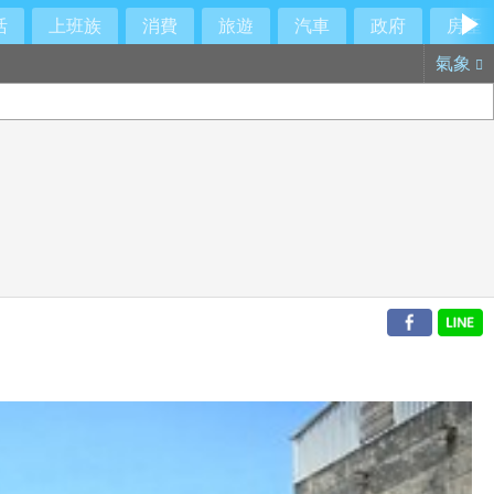
活
上班族
消費
旅遊
汽車
政府
房產
氣象