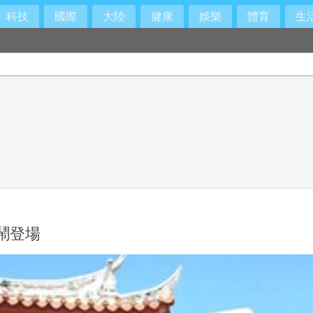
科技
國際
大陸
健康
娛樂
體育
生
又動腦
鬧登場