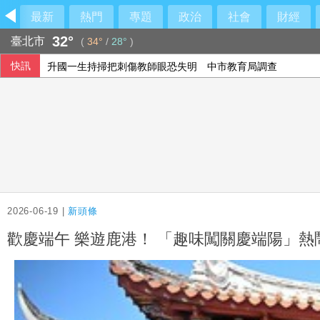
最新
熱門
專題
政治
社會
財經
32°
臺北市
(
34°
/
28°
)
升國一生持掃把刺傷教師眼恐失明 中市教育局調查
快訊
暑假校園爆暴力！女老師遭掃把刺傷恐失明
川普簽署行政命令限縮出生公民權 恐再掀法律戰
五大星球航行體驗近視成因 星趣控「視覺星球挑戰2.0」動手
2026-06-19 |
新頭條
歡慶端午 樂遊鹿港！ 「趣味闖關慶端陽」熱