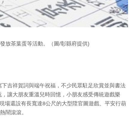
發放茶葉蛋等活動。（圖/彰縣府提供)
寫下吉祥賀詞與端午祝福，不少民眾駐足欣賞並與書法
玩，讓大朋友重溫兒時回憶，小朋友感受傳統遊戲樂
現場還設有長寬達8公尺的大型陞官圖遊戲、平安行葫
場熱鬧滾滾。