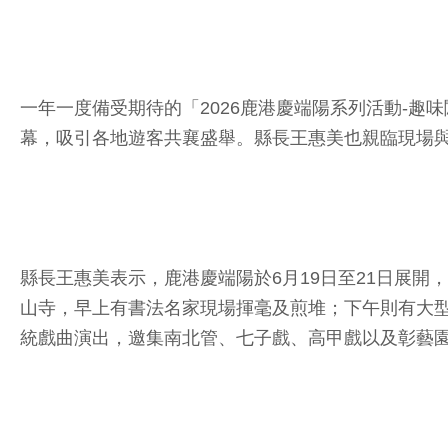
一年一度備受期待的「2026鹿港慶端陽系列活動-
幕，吸引各地遊客共襄盛舉。縣長王惠美也親臨現場
縣長王惠美表示，鹿港慶端陽於6月19日至21日展開
山寺，早上有書法名家現場揮毫及煎堆；下午則有大型陞
統戲曲演出，邀集南北管、七子戲、高甲戲以及彰藝