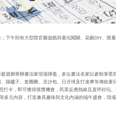
；下午則有大型陞官圖遊戲與童玩闖關、花藝DIY、限量
中庭迴廊舉辦書法家現場揮毫，多位書法名家以蒼勁筆墨
螺、踢毽子、套圈圈、丟沙包、日月球及打達摩等傳統童
照打卡，即可獲得摸獎機會，民眾反應熱絡且直呼好玩。
藝等多元內容，打造兼具趣味與文化內涵的端午盛會，現