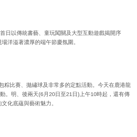
活動首日以傳統書藝、童玩闖關及大型互動遊戲揭開序
現場洋溢著濃厚的端午節慶氛圍。
街、包粽比賽、拋繡球及非常多的定點活動。今天在鹿港龍
明、後兩天(6月20日至21日)上午10時起，還有傳
的文化底蘊與藝術魅力。