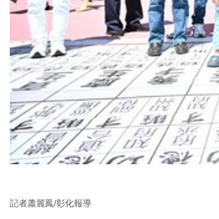
記者蕭麗鳳/彰化報導