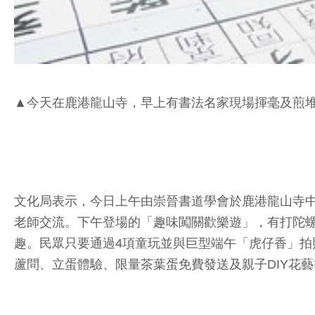
▲今天在鹿港龍山寺，早上有書法名家現場揮毫及煎堆
文化局表示，今日上午由崇晉書道學會於鹿港龍山寺
老師交流。下午登場的「趣味闖關歡樂遊」，有打陀
趣。民眾只要通過4項童玩並與巨型端午「虎仔香」拍
蘆問、立蛋體驗、限量茶葉蛋免費發送及親子DIY花