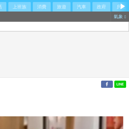
活
上班族
消費
旅遊
汽車
政府
房產
氣象