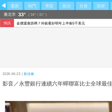
最新
熱門
專題
政治
社會
財經
33°
臺北市
(
34°
/
31°
)
快訊
金價還會跌嗎？外銀看好明年上半衝5千美元
陳時中：高齡勞參率若升至25% 可增70萬勞動人口
台新、新光銀明年元旦合併 林維俊：業務發展更均衡
國際足總撤私有化提案非洲相挺 歐洲仍不滿持續抵制
2026-06-23 |
新頭條
影音／永豐銀行連續六年蟬聯富比士全球最