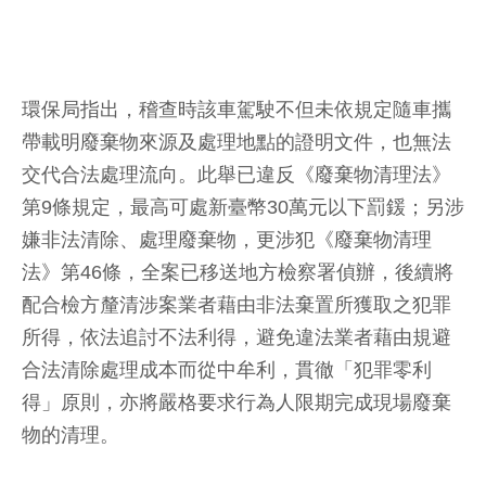
環保局指出，稽查時該車駕駛不但未依規定隨車攜
帶載明廢棄物來源及處理地點的證明文件，也無法
交代合法處理流向。此舉已違反《廢棄物清理法》
第9條規定，最高可處新臺幣30萬元以下罰鍰；另涉
嫌非法清除、處理廢棄物，更涉犯《廢棄物清理
法》第46條，全案已移送地方檢察署偵辦，後續將
配合檢方釐清涉案業者藉由非法棄置所獲取之犯罪
所得，依法追討不法利得，避免違法業者藉由規避
合法清除處理成本而從中牟利，貫徹「犯罪零利
得」原則，亦將嚴格要求行為人限期完成現場廢棄
物的清理。