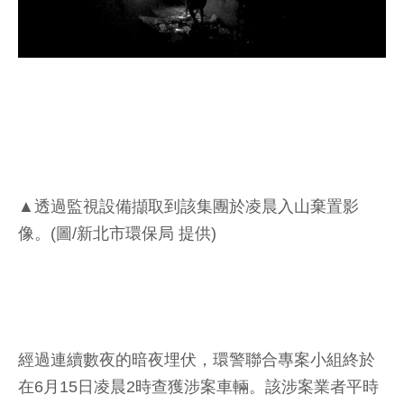
▲透過監視設備擷取到該集團於凌晨入山棄置影
像。(圖/新北市環保局 提供)
經過連續數夜的暗夜埋伏，環警聯合專案小組終於
在6月15日凌晨2時查獲涉案車輛。該涉案業者平時