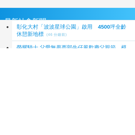
最新社會新聞
彰化大村「波波星球公園」啟用 4500坪全齡
休憩新地標
(46 分鐘前)
榮耀騎士 父愛無畏西部牛仔風歡慶父親節 模
範父親化身榮耀騎士
(48 分鐘前)
FJM 第二屆國際雙年會 9 月台南登場 同步啟動
愛心公益推廣
(53 分鐘前)
青春不是說說而已！員高17學子「揉」出《面
團》
(1 小時前)
臺鐵高雄機廠變身全台最大免費樂園 陳其邁:保
存百年產業記憶！
(1 小時前)