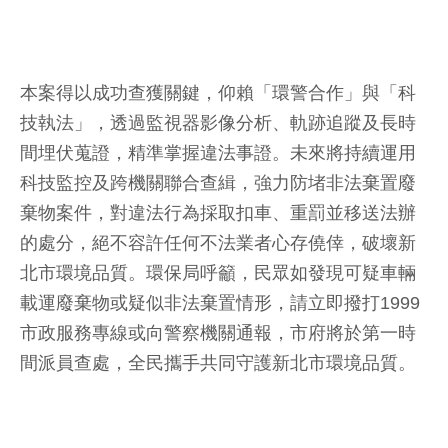
本案得以成功查獲關鍵，仰賴「環警合作」與「科
技執法」，透過監視器影像分析、軌跡追蹤及長時
間埋伏蒐證，精準掌握違法事證。未來將持續運用
科技監控及跨機關聯合查緝，強力防堵非法棄置廢
棄物案件，對違法行為採取扣車、重罰並移送法辦
的處分，絕不容許任何不法業者心存僥倖，破壞新
北市環境品質。環保局呼籲，民眾如發現可疑車輛
載運廢棄物或疑似非法棄置情形，請立即撥打1999
市政服務專線或向警察機關通報，市府將於第一時
間派員查處，全民攜手共同守護新北市環境品質。