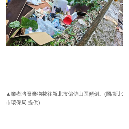
▲業者將廢棄物載往新北市偏僻山區傾倒。(圖/新北
市環保局 提供)