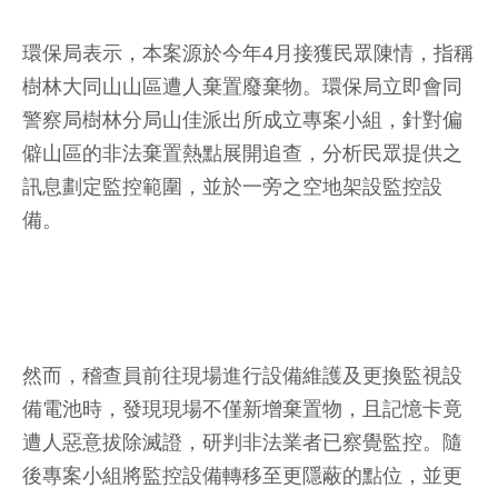
環保局表示，本案源於今年4月接獲民眾陳情，指稱
樹林大同山山區遭人棄置廢棄物。環保局立即會同
警察局樹林分局山佳派出所成立專案小組，針對偏
僻山區的非法棄置熱點展開追查，分析民眾提供之
訊息劃定監控範圍，並於一旁之空地架設監控設
備。
然而，稽查員前往現場進行設備維護及更換監視設
備電池時，發現現場不僅新增棄置物，且記憶卡竟
遭人惡意拔除滅證，研判非法業者已察覺監控。隨
後專案小組將監控設備轉移至更隱蔽的點位，並更