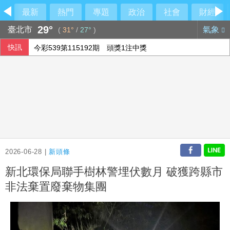
最新
熱門
專題
政治
社會
財經
29°
臺北市
氣象
(
31°
/
27°
)
快訊
今彩539第115192期 頭獎1注中獎
2026-06-28 |
新頭條
新北環保局聯手樹林警埋伏數月 破獲跨縣市
非法棄置廢棄物集團