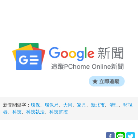
新聞關鍵字：
環保
、
環保局
、
大同
、
家具
、
新北市
、
清理
、
監視
器
、
科技
、
科技執法
、
科技監控