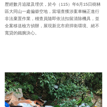
歷經數月追蹤及埋伏，於今（115）年6月15日樹林
區大同山一處偏僻空地，當場查獲涉案車輛正進行
非法棄置作業，稽查員隨即依法扣留清除機具，並
全案移送檢方偵辦，展現新北市府捍衛環境、絕不
寬貸的鐵腕決心。