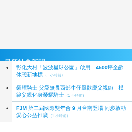
最新社會新聞
彰化大村「波波星球公園」啟用 4500坪全齡
休憩新地標
(1 小時前)
榮耀騎士 父愛無畏西部牛仔風歡慶父親節 模
範父親化身榮耀騎士
(1 小時前)
FJM 第二屆國際雙年會 9 月台南登場 同步啟動
愛心公益推廣
(1 小時前)
青春不是說說而已！員高17學子「揉」出《面