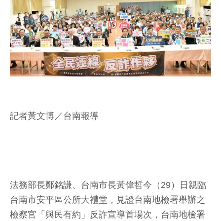
記者黃文博／台南報導
法務部長鄭銘謙、台南市長黃偉哲今（29）日親臨
台南市安平區公所大禮堂，見證台南地檢署舉辦之
檢察官「與民有約」反詐宣導首場次，台南地檢署