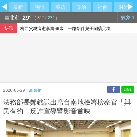
最新
熱門
專題
政治
社會
財經
29°
臺北市
氣象
(
31°
/
27°
)
快訊
梅西父親病逝享壽68歲 一路陪伴兒子闖蕩足壇
2026-06-29 |
新頭條
法務部長鄭銘謙出席台南地檢署檢察官「與
民有約」反詐宣導暨影音首映