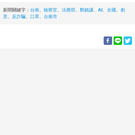
新聞關鍵字：
台南
、
檢察官
、
法務部
、
鄭銘謙
、
AI
、
全國
、
創
意
、
反詐騙
、
口罩
、
台南市