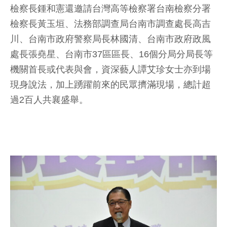
檢察長鍾和憲還邀請台灣高等檢察署台南檢察分署
檢察長黃玉垣、法務部調查局台南市調查處長高吉
川、台南市政府警察局長林國清、台南市政府政風
處長張堯星、台南市37區區長、16個分局分局長等
機關首長或代表與會，資深藝人譚艾珍女士亦到場
現身說法，加上踴躍前來的民眾擠滿現場，總計超
過2百人共襄盛舉。