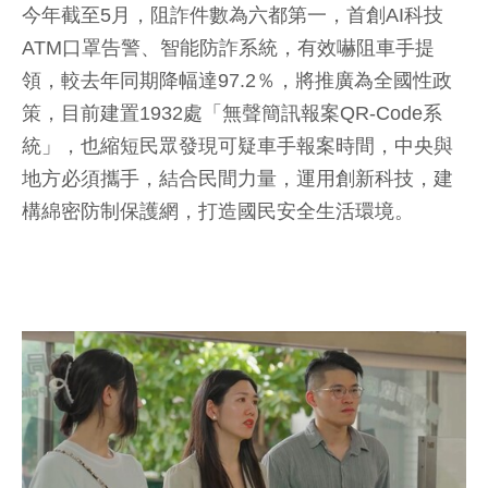
今年截至5月，阻詐件數為六都第一，首創AI科技
ATM口罩告警、智能防詐系統，有效嚇阻車手提
領，較去年同期降幅達97.2％，將推廣為全國性政
策，目前建置1932處「無聲簡訊報案QR-Code系
統」，也縮短民眾發現可疑車手報案時間，中央與
地方必須攜手，結合民間力量，運用創新科技，建
構綿密防制保護網，打造國民安全生活環境。