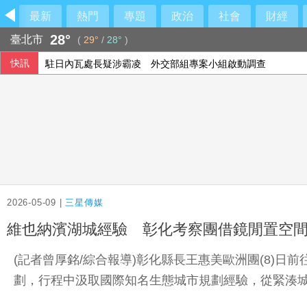
最新
熱門
專題
政治
社會
財經
28°
臺北市
(
29°
/
28°
)
快訊
駐日內瓦處長疑涉霸凌 外交部組專案小組啟動調查
革命衛隊要求美國滿足伊朗條件 否則不開放荷莫茲海峽
陸勤部回應榴彈掉落：繫固帶快解鎖鬆脫、未裝引信藥包
颱風白海豚登陸中國浙江 最大風力14級
2026-05-09 |
三星傳媒
維也納濱湖城經驗 彰化考察團借鏡閒置空
(記者曾厚銘/綜合報導)彰化縣長王惠美歐洲團(8)
劃，行程中汲取國際知名生態城市規劃經驗，從緊湊