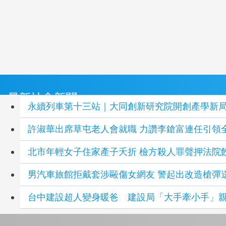
最新社會新聞
永續列車第十三站｜大同創新研究院開創產學新
許淑華出席草屯老人會就職 力讚李鎗
北市年輕女子住家產子夭折 檢方殺人罪聲押法院
男汽車旅館拒戴套涉毆傷女網友 警起出改造槍彈
台中建設超人變身暖爸 建設局「大手牽小手」