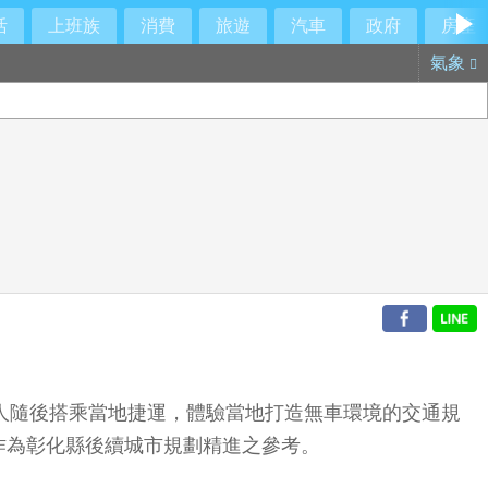
活
上班族
消費
旅遊
汽車
政府
房產
氣象
行人隨後搭乘當地捷運，體驗當地打造無車環境的交通規
作為彰化縣後續城市規劃精進之參考。