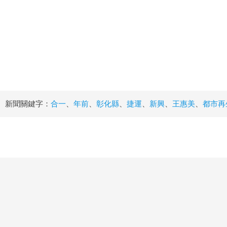
新聞關鍵字：
合一
、
年前
、
彰化縣
、
捷運
、
新興
、
王惠美
、
都市再