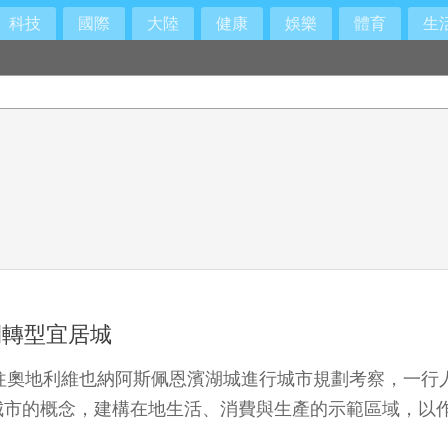
科技
國際
大陸
健康
娛樂
體育
生
間轉型宜居城
日前往奧地利維也納阿斯佩恩濱湖城進行城市規劃考察，一
城市的概念，建構在地生活、消費與生產的示範區域，以