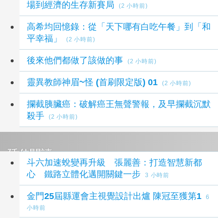
場到經濟的生存新賽局
(2 小時前)
高希均回憶錄：從「天下哪有白吃午餐」到「和
平幸福」
(2 小時前)
後來他們都做了該做的事
(2 小時前)
靈異教師神眉~怪 (首刷限定版) 01
(2 小時前)
攔截胰臟癌：破解癌王無聲警報，及早攔截沉默
殺手
(2 小時前)
延伸閱讀
斗六加速蛻變再升級 張麗善：打造智慧新都
心 鐵路立體化邁開關鍵一步
3 小時前
金門25屆縣運會主視覺設計出爐 陳冠至獲第1
6
小時前