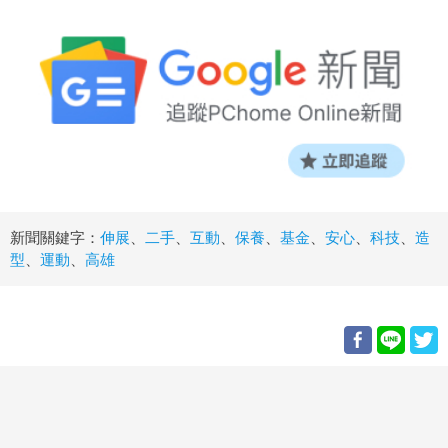
新聞關鍵字：
伸展
、
二手
、
互動
、
保養
、
基金
、
安心
、
科技
、
造
型
、
運動
、
高雄