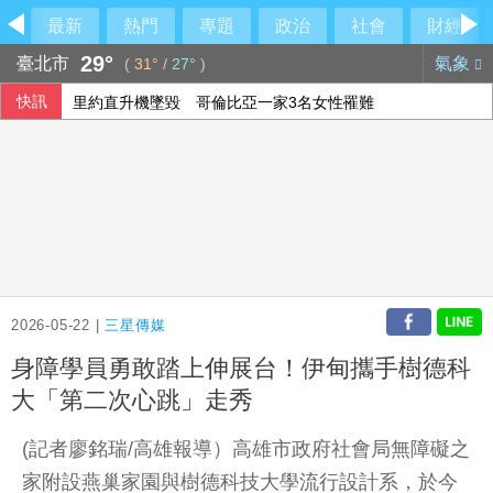
最新
熱門
專題
政治
社會
財經
29°
臺北市
氣象
(
31°
/
27°
)
快訊
里約直升機墜毀 哥倫比亞一家3名女性罹難
伊朗列荷莫茲全面開放條件 要美同意終戰並撤軍
2026-05-22 |
三星傳媒
身障學員勇敢踏上伸展台！伊甸攜手樹德科
大「第二次心跳」走秀
(記者廖銘瑞/高雄報導）高雄市政府社會局無障礙之
家附設燕巢家園與樹德科技大學流行設計系，於今