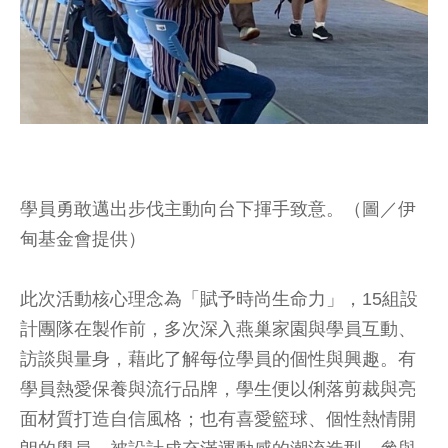
學員勇敢邁出步伐主動向台下揮手致意。（圖／伊
甸基金會提供）
此次活動核心理念為「賦予時尚生命力」，15組設
計團隊在製作前，多次深入燕巢家園與學員互動、
訪談與量身，藉此了解每位學員的個性與興趣。有
學員熱愛保養與流行品牌，學生便以俐落剪裁與亮
面材質打造自信風格；也有喜愛籃球、個性熱情開