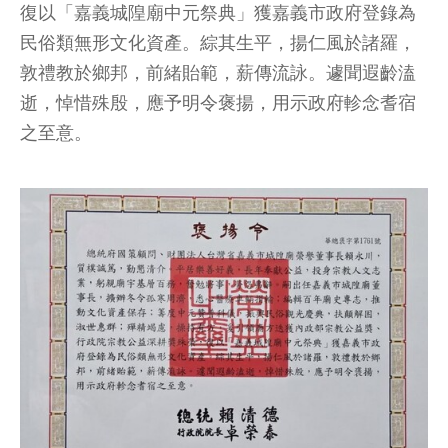
復以「嘉義城隍廟中元祭典」獲嘉義市政府登錄為
民俗類無形文化資產。綜其生平，揚仁風於諸羅，
敦禮教於鄉邦，前緒貽範，薪傳流詠。遽聞遐齡溘
逝，悼惜殊殷，應予明令褒揚，用示政府軫念耆宿
之至意。