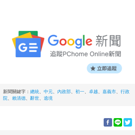
新聞關鍵字：
總統
、
中元
、
內政部
、
初一
、
卓越
、
嘉義市
、
行政
院
、
賴清德
、
辭世
、
遶境