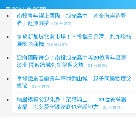
最新社會新聞
南投青年躍上國際 旭光高中「黃金海岸造夢
者」赴澳圓夢
(26 分鐘前)
搶攻新加坡旅遊市場！南投攜日月潭、九九峰拓
展國際商機
(28 分鐘前)
迎向國際舞台！南投旭光高中等20位青年展翅
澳洲 開啟跨域創新學習之旅
(31 分鐘前)
車埕鐵道音樂嘉年華嗨翻山城 親子同樂歡度父
親節
(33 分鐘前)
埔里模範父親化身「榮耀騎士」 31位爸爸獲
表揚 以父愛守護家庭也守護地方
(36 分鐘前)
延伸閱讀
濁水溪揚塵防制有成 中央續編預算改善