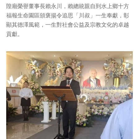
隍廟榮譽董事長賴永川，賴總統親自到水上鄉十方
福報生命園區頒褒揚令追思「川叔」一生奉獻，彰
顯其德澤風範，一生對社會公益及宗教文化的卓越
貢獻。