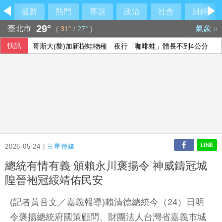
最新
熱門
專題
政治
社會
財經
29°
臺北市
氣象
(
31°
/
27°
)
快訊
哥斯大(黎)加新樹蛙物種 夜行「咖啡蛙」體長不到4公分
兆基案 內政部：督促業者積極履約或轉讓契約
休達危機凸顯邊境脆弱 智庫學者籲建立歐盟統一方案
荷莫茲海峽再傳船隻遇襲 阿聯控伊朗攻擊國營油輪
2026-05-24 |
三星傳媒
總統有情有義 頒賴永川褒揚令 神威鑄冠城
隍晉袍冠綏靖佑民安
(記者黃音文／嘉義報導)賴清德總統今（24）日明
令褒揚總統府國策顧問、財團法人台灣省嘉義市城