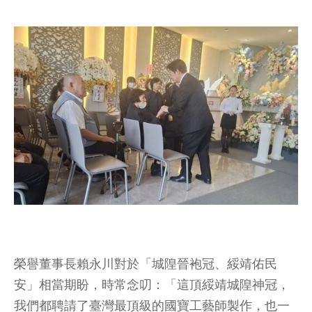
榮譽董事長賴永川對於「城隍晉袍冠、綏靖佑民
安」相當期盼，時常念叨：「這頂綏靖城隍神冠，
我們都聘請了臺灣最頂級的國寶工藝師製作，也一