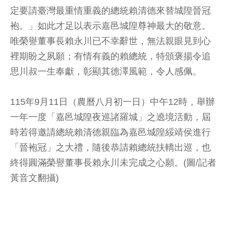
定要請臺灣最重情重義的總統賴清德來替城隍晉冠
袍。」如此才足以表示嘉邑城隍尊神最大的敬意。
唯榮譽董事長賴永川已不幸辭世，無法親眼見到心
裡期盼之夙願；有情有義的賴總統，特頒褒揚令追
思川叔一生奉獻，彰顯其德澤風範，令人感佩。
115年9月11日（農曆八月初一日）中午12時，舉辦
一年一度「嘉邑城隍夜巡諸羅城」之遶境活動，屆
時若得邀請總統賴清德親臨為嘉邑城隍綏靖侯進行
「晉袍冠」之大禮，隨後恭請賴總統扶轎出巡，也
終得圓滿榮譽董事長賴永川未完成之心願。(圖/記者
黃音文翻攝)