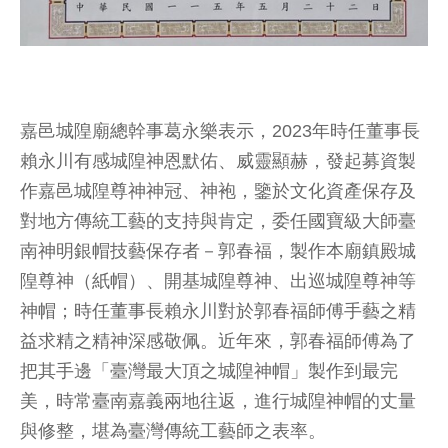
嘉邑城隍廟總幹事葛永樂表示，2023年時任董事長
賴永川有感城隍神恩默佑、威靈顯赫，發起募資製
作嘉邑城隍尊神神冠、神袍，鑒於文化資產保存及
對地方傳統工藝的支持與肯定，委任國寶級大師臺
南神明銀帽技藝保存者－郭春福，製作本廟鎮殿城
隍尊神（紙帽）、開基城隍尊神、出巡城隍尊神等
神帽；時任董事長賴永川對於郭春福師傅手藝之精
益求精之精神深感敬佩。近年來，郭春福師傅為了
把其手邊「臺灣最大頂之城隍神帽」製作到最完
美，時常臺南嘉義兩地往返，進行城隍神帽的丈量
與修整，堪為臺灣傳統工藝師之表率。