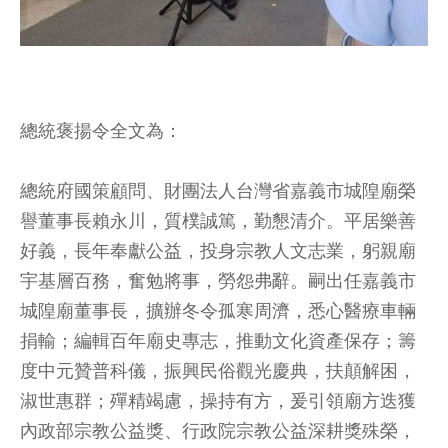
總統褒揚令全文為：
總統府國策顧問、財團法人台灣省嘉義市城隍廟榮
譽董事長賴永川，質樸誠篤，勤懇清介。平居樂善
好義，長年奉獻公益，投身宗教人文志業，躬親廟
宇基層百務，奮勉將事，勞怨弗辭。嗣出任嘉義市
城隍廟董事長，擴辦冬令孤寒周濟，悉心醫療車輛
捐輸；編輯百年廟史專志，推動文化資產保存；籌
度中元贊普科儀，振興民俗觀光慶典，扶顛解困，
淑世惠群；殫精竭慮，操持有方，爰引領廟方迭獲
內政部宗教公益獎、行政院宗教公益深耕獎殊榮，