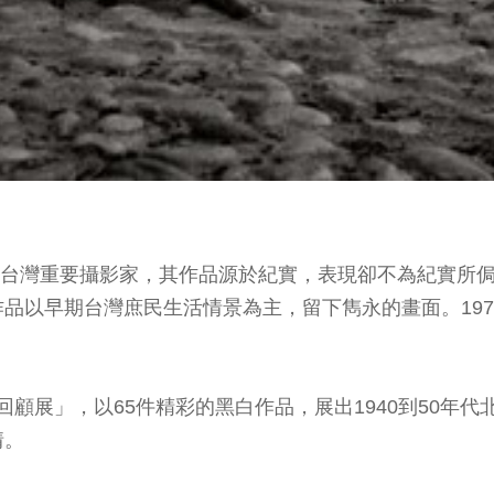
），是台灣重要攝影家，其作品源於紀實，表現卻不為紀實
品以早期台灣庶民生活情景為主，留下雋永的畫面。19
影回顧展」，以65件精彩的黑白作品，展出1940到50
情。