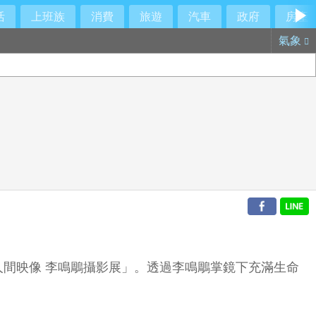
活
上班族
消費
旅遊
汽車
政府
房產
氣象
‧人間映像 李鳴鵰攝影展」。透過李鳴鵰掌鏡下充滿生命