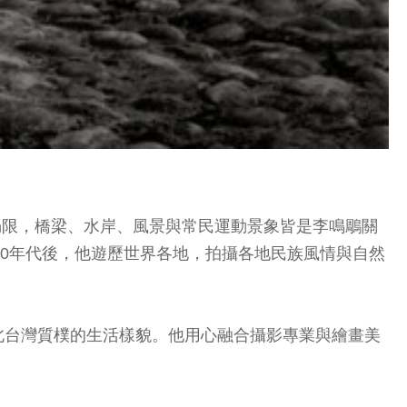
所侷限，橋梁、水岸、風景與常民運動景象皆是李鳴鵰關
70年代後，他遊歷世界各地，拍攝各地民族風情與自然
年代北台灣質樸的生活樣貌。他用心融合攝影專業與繪畫美