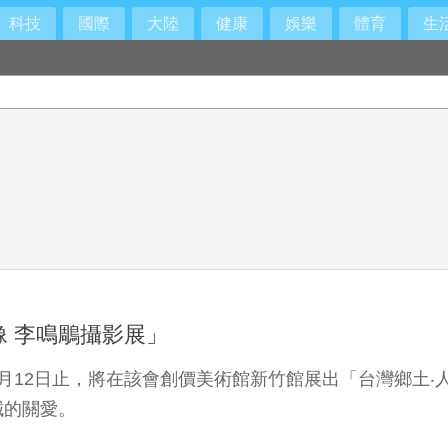
科技
國際
大陸
健康
娛樂
體育
生
像 李鳴鵰攝影展」
9月12日止，將在該會創價美術館新竹館展出「台灣鄉土
誠的關愛。