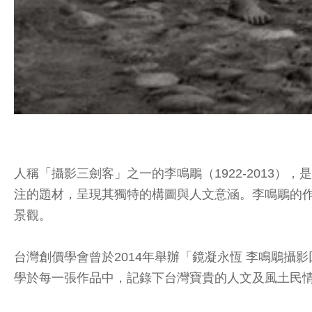
人稱「攝影三劍客」之一的李鳴鵰（1922-2013
注的題材，呈現其獨特的構圖與人文意涵。李鳴鵰的作
景觀。
台灣創價學會曾於2014年舉辦「鏡凝永恆 李鳴鵰攝
學於每一張作品中，記錄下台灣寶貴的人文及風土民