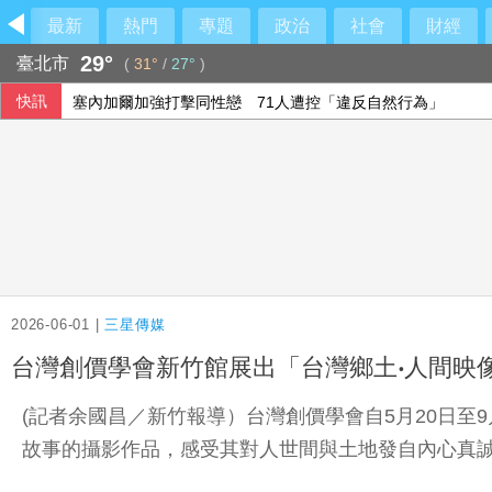
最新
熱門
專題
政治
社會
財經
29°
臺北市
(
31°
/
27°
)
快訊
塞內加爾加強打擊同性戀 71人遭控「違反自然行為」
休達危機凸顯邊境脆弱 智庫學者籲建立歐盟統一方案
空腹運動好不好？中醫教你掌握最佳運動時機
荷莫茲海峽再傳船隻遇襲 阿聯控伊朗攻擊國營油輪
2026-06-01 |
三星傳媒
台灣創價學會新竹館展出「台灣鄉土‧人間映
(記者余國昌／新竹報導）台灣創價學會自5月20日至
故事的攝影作品，感受其對人世間與土地發自內心真