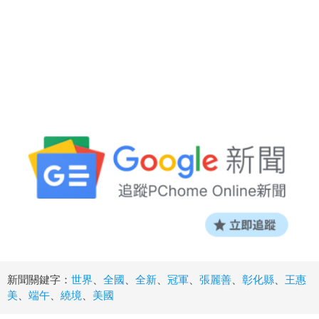
新聞關鍵字：
世界
、
全國
、
全新
、
冠軍
、
張麗善
、
彰化縣
、
王惠
美
、
端午
、
繞境
、
美國