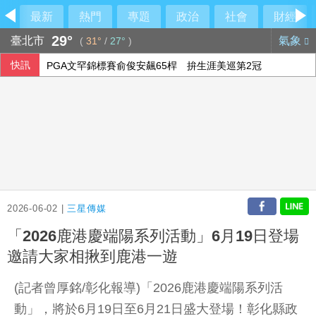
最新
熱門
專題
政治
社會
財經
29°
臺北市
氣象
(
31°
/
27°
)
快訊
PGA文罕錦標賽俞俊安飆65桿 拚生涯美巡第2冠
謝淑薇攜老搭檔奧斯塔朋科 闖多倫多女網賽8強
震後救災徒手搬瓦礫救人 委內瑞拉舉重名將摘雙金
FIFA主席疑涉私情圖利傳聞 英凡提諾否認指控
2026-06-02 |
三星傳媒
「2026鹿港慶端陽系列活動」6月19日登場
邀請大家相揪到鹿港一遊
(記者曾厚銘/彰化報導)「2026鹿港慶端陽系列活
動」，將於6月19日至6月21日盛大登場！彰化縣政