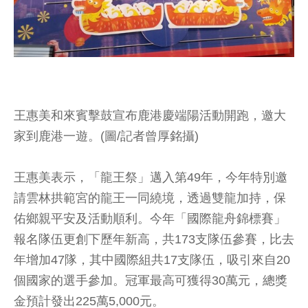
王惠美和來賓擊鼓宣布鹿港慶端陽活動開跑，邀大
家到鹿港一遊。(圖/記者曾厚銘攝)
王惠美表示，「龍王祭」邁入第49年，今年特別邀
請雲林拱範宮的龍王一同繞境，透過雙龍加持，保
佑鄉親平安及活動順利。今年「國際龍舟錦標賽」
報名隊伍更創下歷年新高，共173支隊伍參賽，比去
年增加47隊，其中國際組共17支隊伍，吸引來自20
個國家的選手參加。冠軍最高可獲得30萬元，總獎
金預計發出225萬5,000元。