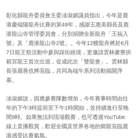
彰化縣龍舟委員會主委凃淑媚議員指出，今年是鹿
港慶端陽龍舟比賽的第49年，感謝王惠美縣長及鹿
港龍山寺管理委員會，分別捐贈全新龍舟「王福入
號」及「鹿港龍山寺2號」。今年12艘龍舟將於6月
7日龍王祭活動中參與踩街繞境，更邀請雲林麥寮拱
範宮龍王首次出巡，促成此次「雙龍會」。雲林縣
長張麗善也將蒞臨，共同為端午系列活動揭開序
幕。
凃淑媚說，因應參賽隊數增加，今年賽事時間由往
年的下午3時提前至下午1時開始，並持續進行至晚
間9時。如果無法到現場觀賽，也可透過YouTube
線上直播觀賞，歡迎全國及世界各地的鄉親蒞臨鹿
港感受比賽氣氛。