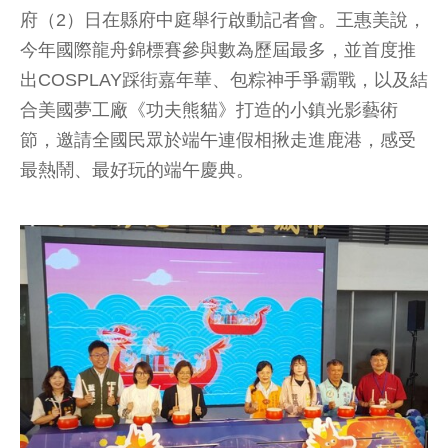
府（2）日在縣府中庭舉行啟動記者會。王惠美說，
今年國際龍舟錦標賽參與數為歷屆最多，並首度推
出COSPLAY踩街嘉年華、包粽神手爭霸戰，以及結
合美國夢工廠《功夫熊貓》打造的小鎮光影藝術
節，邀請全國民眾於端午連假相揪走進鹿港，感受
最熱鬧、最好玩的端午慶典。