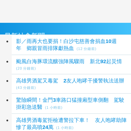
最新社會新聞
影／雨再大也要捐！白沙屯慈善會捐血10週
年 鄉親冒雨排隊獻熱血
(12 分鐘前)
颱風白海豚環流釀強陣風驟雨 新北92起災情
(20 分鐘前)
高雄男酒駕又毒駕 2友人咆哮干擾警執法送辦
(43 分鐘前)
驚險瞬間！金門3車路口猛撞廂型車側翻 駕駛
掛彩急送醫
(1 小時前)
高雄男酒毒駕拒檢遭警拉下車！ 友人咆哮助陣
慘了最高噴24萬
(1 小時前)