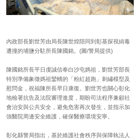
內政部長劉世芳由局長陳世煌陪同到彰基探視緝毒
遭撞的埔鹽分駐所長陳國銘。(圖/警局提供)
陳國銘所長平日虔誠信奉白沙屯媽祖，劉世芳部長
特別準備象徵媽祖鑾轎的「粉紅超跑」刺繡模型及
慰問金，祝福陳所長早日康復。劉世芳也關心彰化
地檢署抗告及法院審理進度，期盼司法程序兼顧社
會治安與公共安全，避免危害再次發生，並指示加
強醫院周邊安全維護，確保醫療環境安寧。
彰化縣警局指出，基於維護社會秩序與保障執法人