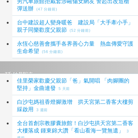
男汽車旅館拒戴套涉毆傷女網友 警起出改造槍
彈送辦
(47 分鐘前)
台中建設超人變身暖爸 建設局「大手牽小手」
親子同樂歡度父親節
(52 分鐘前)
永恆心慈善會攜手各界善心力量 熱血傳愛守護
生命希望
(56 分鐘前)
延伸閱讀
佳里榮家歡慶父親節「爸」氣開唱 「肉腳團的
堅持」金曲連發
5 天前
白沙屯媽祖香燈腳激增 拱天宮第二香客大樓剪
綵啟用
3 週前
全台首創宗教膠囊旅館！白沙屯拱天宮第二香客
大樓落成 鍾東錦大讚「看山看海一覽無遺」
3
週前