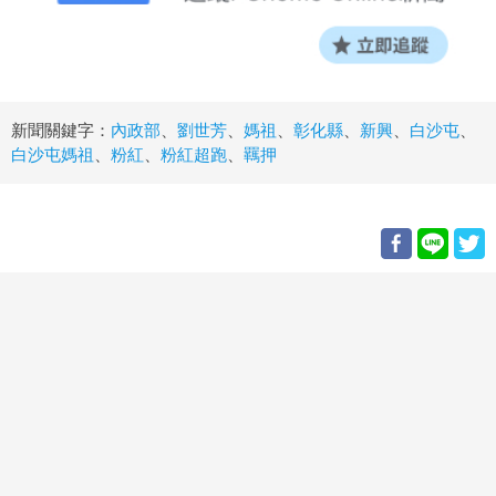
新聞關鍵字：
內政部
、
劉世芳
、
媽祖
、
彰化縣
、
新興
、
白沙屯
、
白沙屯媽祖
、
粉紅
、
粉紅超跑
、
羈押