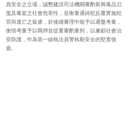
員安全之立場，誠懇建請司法機關審酌新興毒品氾
濫及毒駕之社會危害性，並衡量通緝犯反覆實施犯
罪與逃亡之疑慮，於後續審理中能予以通盤考量，
衡情考量予以羈押並從重審酌量刑，以兼顧社會治
安防護，作為第一線執法員警執勤安全的堅實後
盾。