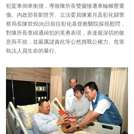
犯駕車倒車衝撞，導致陳所長雙腿慘遭車輪輾壓重
傷。內政部長劉世芳、立法委員陳素月及彰化縣警
察局長陳世煌(8)日前往彰化基督教醫院探視慰問，
對陳所長查緝通緝犯的英勇表現，表達最深切的敬
意與不捨，並嚴厲譴責此等公然挑戰公權力、危害
執法人員生命的暴行。