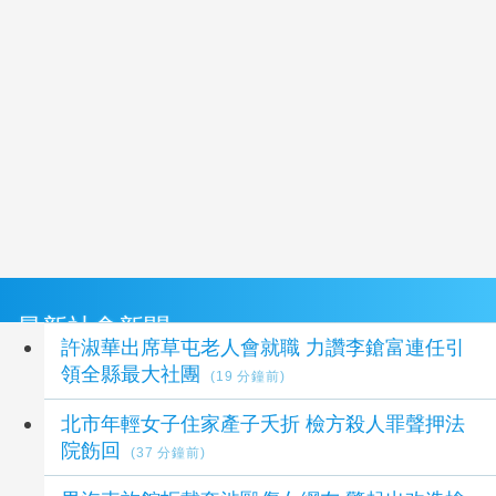
最新社會新聞
許淑華出席草屯老人會就職 力讚李鎗富連任引
領全縣最大社團
(19 分鐘前)
北市年輕女子住家產子夭折 檢方殺人罪聲押法
院飭回
(37 分鐘前)