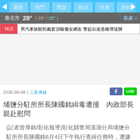
最新
熱門
專題
政治
社會
財經
28°
臺北市
氣象
(
29°
/
28°
)
快訊
男汽車旅館拒戴套涉毆傷女網友 警起出改造槍彈送辦
颱風白海豚影響 香港氣溫39.8度破歷史紀錄
羅戈8局失1分優質先發 兄弟系列賽橫掃雄鷹
革命衛隊要求美國滿足伊朗條件 否則不開放荷莫茲海峽
2026-06-08 |
三星傳媒
埔鹽分駐所所長陳國銘緝毒遭撞 內政部長
親赴慰問
(記者曾厚銘/彰化報導)彰化縣警局溪湖分局埔鹽分
駐所所長陳國銘6月4日下午執行查緝任務時，遭嫌