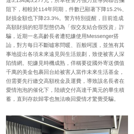
達5,134萬5,277元；所幸在警方強力宣導與聯合攔
阻下，相較於114年同期，件數已顯著下降15.2%、
財損金額也下降23.3%。警方特別提醒，目前造成
高額財損的犯罪型態仍為「假交友結合假投資」詐
騙，近期一名高齡長者遭犯嫌使用Messenger搭
訕，對方每日不斷噓寒問暖、百般呵護，並煞有其
事地提出各項未來遠見與生活規劃，致使被害人深
陷情網。犯嫌見時機成熟，佯稱要從國外寄送價值
千萬的美金包裹回台給被害人當作未來生活基金，
但需要先行繳交高額稅金及運費，導致該名長者在
愛情泡泡的催化下，陸續交付高達千萬元的畢生積
蓄，直到存款歸零也無法喚回愛情才驚覺受騙。