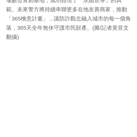
場數位青創基地，成功體現了「永續宣導」的典
範。未來警方將持續串聯更多在地友善商家，推動
「365檜意計畫」，讓防詐觀念融入城市的每一個角
落，365天全年無休守護市民財產。(圖/記者黃音文
翻攝)