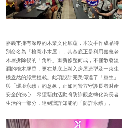
嘉義市擁有深厚的木業文化底蘊，本次手作成品特
別命名為「檜意小木屋」，其基底正是利用嘉義老
木屋拆除後的「角料」重新修整而成，不僅散發溫
潤的檜木馨香，更在基底上融入房屋造型及一束生
機盎然的綠意植栽。此項設計完美傳達了「重生」
與「環境永續」的意象，正如同警方守護長者財產
安全的決心，希望藉由活動將防詐觀念轉化為長者
生活的一部分，達到識詐知能的「防詐永續」。