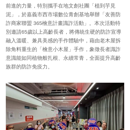
前進的力量，特別攜手在地文創社團「植到芋見
泥」，於嘉義市西市場數位青創基地舉辦「友善防
詐商家聯盟 365檜意計畫識詐活動」。本次活動特
別邀請65歲以上高齡長者，將傳統生硬的防詐宣導
融入溫暖、兼具美感的手作體驗中，藉由老木屋拆
除角料重生的「檜意小木屋」手作，象徵長者識詐
意識能如同植物般扎根、永續常青，全面提升高齡
族群的防詐免疫力。