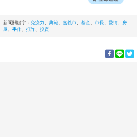
新聞關鍵字：
免疫力
、
典範
、
嘉義市
、
基金
、
市長
、
愛情
、
房
屋
、
手作
、
打詐
、
投資