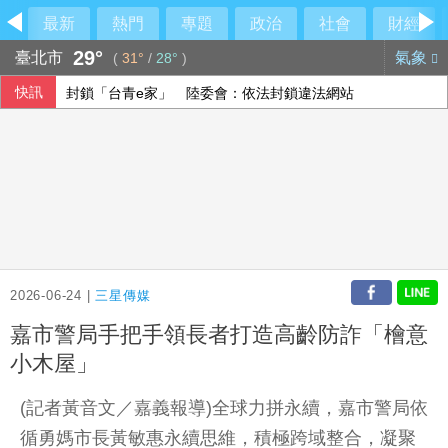
最新
熱門
專題
政治
社會
財經
29°
臺北市
氣象
(
31°
/
28°
)
快訊
封鎖「台青e家」 陸委會：依法封鎖違法網站
林安可敲二壘打貢獻1打點 西武仍不敵軟銀火力
法總統大選倒數8個月 親俄網絡針對3名參選人造謠
大樂透第115077期開獎
2026-06-24 |
三星傳媒
嘉市警局手把手領長者打造高齡防詐「檜意
小木屋」
(記者黃音文／嘉義報導)全球力拼永續，嘉市警局依
循勇媽市長黃敏惠永續思維，積極跨域整合，凝聚