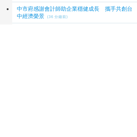
中市府感謝會計師助企業穩健成長 攜手共創台
中經濟榮景
(36 分鐘前)
跟著70張地圖探索世界 德國兒童文學地圖特
展台中綠美圖登場
(37 分鐘前)
延伸閱讀
「東盟電影節2026 」將於8月舉行 歷來最大規
模 以電影連繫文化交流
46 分鐘前
伊波拉失控！民主剛果破4000人感染、1850
死 專家憂病毒恐已突變
1 小時前
台股力守4萬4！法人研判持續震盪 逢低留意
這些族群
1 小時前
蔣勳《風荷・日麗》中央書局展出 詩畫交織一