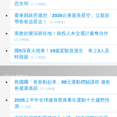
恐失明
(1 小時前)
臺東縣政府邀您「2026台東最美星空」父親節
帶爸爸追星去！
(2 小時前)
寓教於樂深耕在地！南投人本交通計畫奪佳作
(2 小時前)
國5深夜火燒車！19歲駕駛急逃生 車上3人及
時脫困
(2 小時前)
延伸閱讀
救國團「爸爸動起來」88元運動體驗課程 邀爸
爸健康過節
22 小時前
2026上半年全球健身塑身養生運動十大趨勢預
測
3 天前