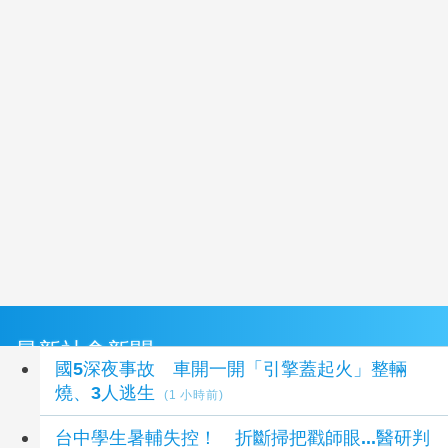
最新社會新聞
國5深夜事故 車開一開「引擎蓋起火」整輛
燒、3人逃生
(1 小時前)
台中學生暑輔失控！ 折斷掃把戳師眼...醫研判