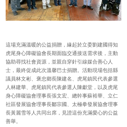
這場充滿溫暖的公益捐贈，緣起於立委劉建國得知
虎尾身心障礙協會長期面臨交通接送需求後，主動
協助尋找社會資源，並親自穿針引線媒合善心人
士，最終促成此次溫馨巴士捐贈。活動現場包括縣
議員林文彬、褒忠鄉長陳建名、虎尾鎮民代表參選
人林建華、虎尾鎮民代表參選人陳獻堂，以及虎尾
身心障礙協會理事長張文宏、總幹事蘇裕華、立仁
社區發展協會理事長鄒宗國、太極拳發展協會理事
長黃麗雪等人共同出席，見證這份充滿愛心的公益
善舉。