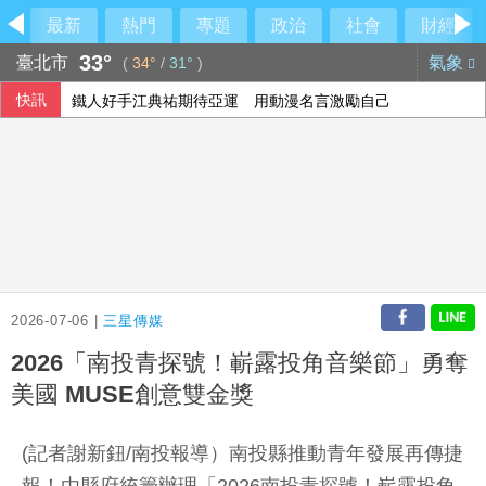
最新
熱門
專題
政治
社會
財經
33°
臺北市
氣象
(
34°
/
31°
)
快訊
鐵人好手江典祐期待亞運 用動漫名言激勵自己
中聯油脂案 政院：遺憾台中仍在政治攻防
蘇力揚扳倒大馬新秀尤陽 晉韓國羽球大師賽8強
漢光演習 第四作戰區首度前推小琉球驗證跨海機動力
2026-07-06 |
三星傳媒
2026「南投青探號！嶄露投角音樂節」勇奪
美國 MUSE創意雙金獎
(記者謝新鈕/南投報導）南投縣推動青年發展再傳捷