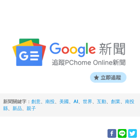
新聞關鍵字：
創意
、
南投
、
美國
、
AI
、
世界
、
互動
、
創業
、
南投
縣
、
新品
、
親子