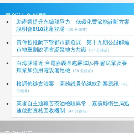
最新社會新聞
助產業提升永續競爭力 低碳化暨節能診斷方案
說明會8/18花蓮登場
(26 分鐘前)
黃偉哲推動下營都市新發展 第十九期公設解編
市地重劃說明會凝聚地方共識
(37 分鐘前)
白海豚逼近 台電嘉義區處嚴陣以待 籲民眾及養
殖業加強用電設備巡檢
(38 分鐘前)
檢調偵辦貪瀆案 高雄議員范織欽到案應訊
(43
分鐘前)
業者自主通報苦茶油檢驗異常，嘉義縣衛生局迅
速啟動查核回收機制
(44 分鐘前)