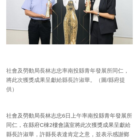
社會及勞動局長林志忠率南投縣青年發展所同仁，
將此次獲獎成果呈獻給縣長許淑華。（圖/縣府提
供）
社會及勞動局長林志忠6日上午率南投縣青年發展所
同仁，在縣府C棟2樓會議室將此次獲獎成果呈獻給
縣長許淑華，許縣長表達肯定之意，並表示感謝鄉