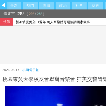
最新
熱門
專題
政治
社會
財經
28°
臺北市
(
29°
/
28°
)
快訊
新加坡慶獨立61週年 萬人齊聚體育場強調國家敘事
革命衛隊要求美國滿足伊朗條件 否則不開放荷莫茲海峽
北市年輕女子住家產子夭折 檢方殺人罪聲押法院飭回
男汽車旅館拒戴套涉毆傷女網友 警起出改造槍彈送辦
2026-05-17 |
桃園電子報
桃園東吳大學校友會舉辦音樂會 狂美交響管