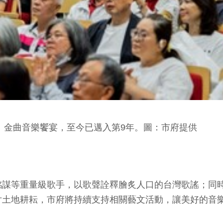
機》金曲音樂饗宴，至今已邁入第9年。圖：市府提供
銘謀等重量級歌手，以歌聲詮釋膾炙人口的台灣歌謠；同
片土地耕耘，市府將持續支持相關藝文活動，讓美好的音