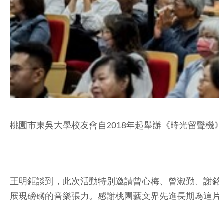
桃園市東吳大學校友會自2018年起舉辦《時光留聲
王明鉅談到，此次活動特別邀請曾心梅、曾淑勤、謝
展現磅礴的音樂張力。感謝桃園藝文界先進長期為這