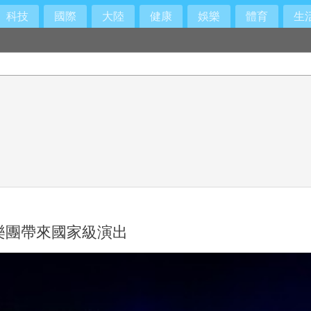
科技
國際
大陸
健康
娛樂
體育
生
樂團帶來國家級演出