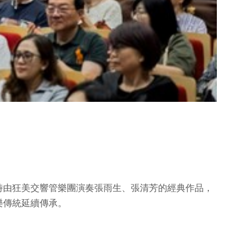
時由狂美交響管樂團演奏張雨生、張清芳的經典作品，
樂傳統延續傳承。