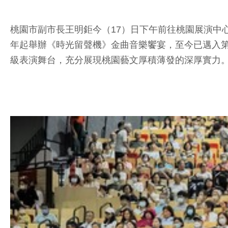
桃園市副市長王明鉅今（17）日下午前往桃園展演中
年起舉辦《時光留聲機》金曲音樂饗宴，至今已邁入第9年
級表演舞台，充分展現桃園藝文厚積薄發的深厚實力