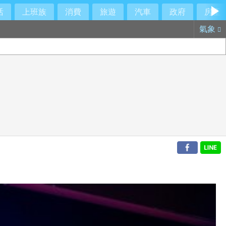
活
上班族
消費
旅遊
汽車
政府
房產
氣象