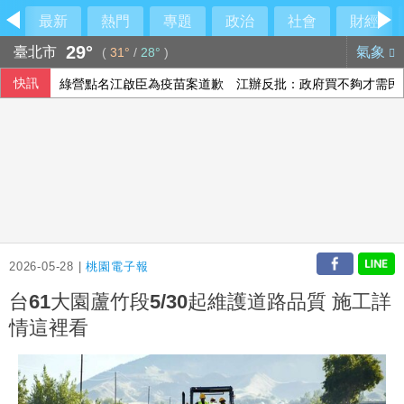
最新
熱門
專題
政治
社會
財經
29°
臺北市
氣象
(
31°
/
28°
)
快訊
綠營點名江啟臣為疫苗案道歉 江辦反批：政府買不夠才需民
慈濟遭詐綠營「見獵心喜」？ 藍營：別想將陳時中捧回神壇
林安可敲二壘打貢獻1打點 西武仍不敵軟銀火力
法總統大選倒數8個月 親俄網絡針對3名參選人造謠
2026-05-28 |
桃園電子報
台61大園蘆竹段5/30起維護道路品質 施工詳
情這裡看