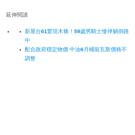
延伸閱讀
新屋台61驚現木條！59歲男騎士慘摔躺倒路
中
配合政府穩定物價 中油6月桶裝瓦斯價格不
調整