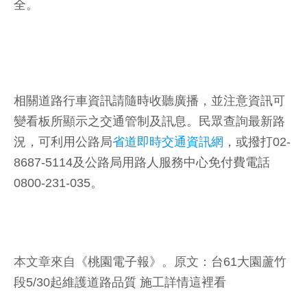
全。
相關道路行車資訊請隨時收聽廣播，並注意資訊可
變看板所顯示之交通管制及訊息。民眾查詢最新路
況，可利用公路局
省道即時交通資訊網
，或撥打02-
8687-5114及公路局用路人服務中心免付費電話
0800-231-035。
本文章來自《
桃園電子報
》。原文：
台61大園蘆竹
段5/30起維護道路品質 施工詳情這裡看