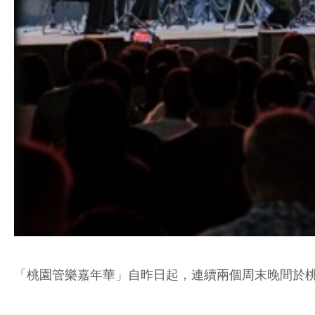
「桃園管樂嘉年華」自昨日起，連續兩個周末晚間於