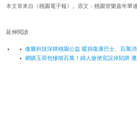
本文章來自《
桃園電子報
》。原文：
桃園管樂嘉年華連
延伸閱讀
傲騰科技深耕桃園公益 暖捐復康巴士、百萬
網購玉荷包慘噴百萬！婦人搶便宜誤掉陷阱 