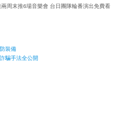
兩周末推6場音樂會 台日團隊輪番演出免費看
消防裝備
遭詐騙手法全公開