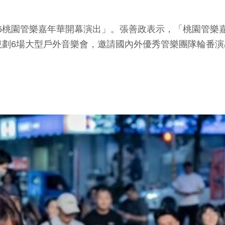
026桃園管樂嘉年華開幕演出」。張善政表示，「桃園管
規劃6場大型戶外音樂會，邀請國內外優秀管樂團隊輪番