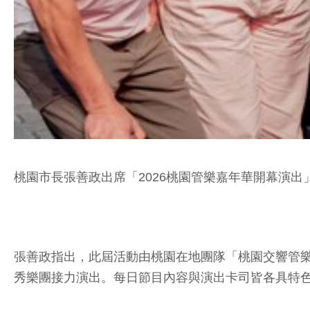
桃園市長張善政出席「2026桃園管樂嘉年華開幕演出
張善政指出，此屆活動由桃園在地團隊「桃園交響管
秀樂團接力演出。每日節目內容與演出卡司皆各具特