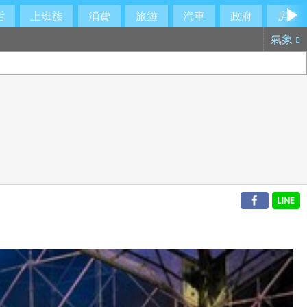
活
上班族
消費
旅遊
汽車
政府
房產
氣象