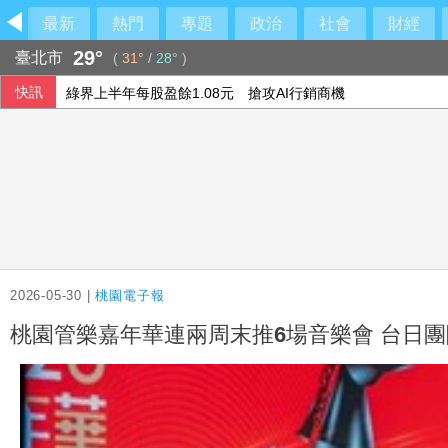
最新
熱門
專題
政治
社會
財經
29°
臺北市
(
31°
/
28°
)
快訊
綠界上半年每股盈餘1.08元 搶攻AI行銷商機
熊本有明高中奪甲子園首勝 盼為震災故鄉送希望
土耳其與沙烏地及巴基斯坦簽防禦協定 澄清無針對性
漢光演習 雷霆2000多管火箭演練打擊登陸敵軍
2026-05-30 |
桃園電子報
桃園管樂嘉年華連兩周末推6場音樂會 台日