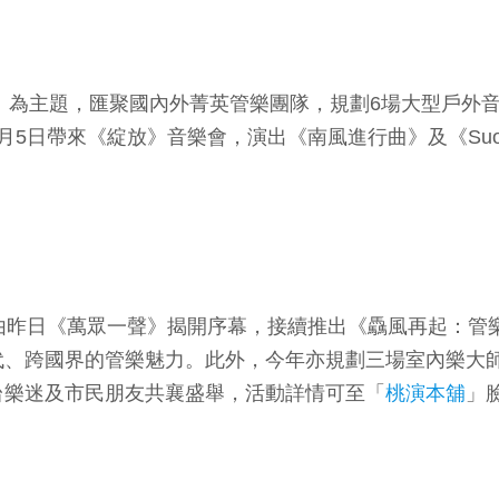
聲」為主題，匯聚國內外菁英管樂團隊，規劃6場大型戶外
《綻放》音樂會，演出《南風進行曲》及《Suorinet Rh
由昨日《萬眾一聲》揭開序幕，接續推出《驫風再起：管
代、跨國界的管樂魅力。此外，今年亦規劃三場室內樂大
台樂迷及市民朋友共襄盛舉，活動詳情可至「
桃演本舖
」