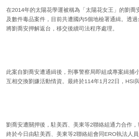
在2014年的太陽花學運被稱為「太陽花女王」的劉
及數件毒品案件，目前共遭國內5個地檢署通緝。透過
將劉喬安押解返台，移交後續司法程序處理。
此案自劉喬安遭通緝後，刑事警察局即組成專案緝捕
互相交換劉嫌活動情資。最終於114年1月22日，H
劉喬安遭關押後，駐美西、美東等2聯絡組通力合作，
終於今日由駐美西、美東等2聯絡組會同ERO執法人