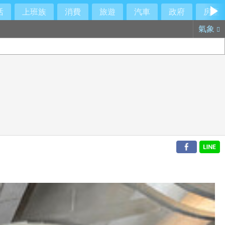
活
上班族
消費
旅遊
汽車
政府
房產
氣象