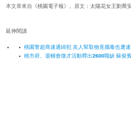
本文章來自《
桃園電子報
》。原文：
太陽花女王劉喬安
延伸閱讀
桃園警超商逮通緝犯 友人幫取物竟攜毒也遭逮
桃市府、退輔會徵才活動釋出2600職缺 蘇俊