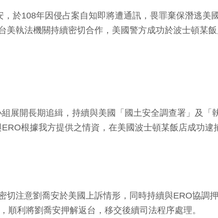
喬安，於108年因侵占案自知即將遭通訊，畏罪棄保潛逃
台美執法機關持續密切合作，美國警方成功於波士頓某飯店
小組展開長期追緝，持續與美國「國土安全調查署」及「
SI與ERO根據我方提供之情資，在美國波士頓某飯店成功
密切注意劉喬安於美國上訴情形，同時持續與ERO協調
員，順利將劉喬安押解返台，移交後續司法程序處理。