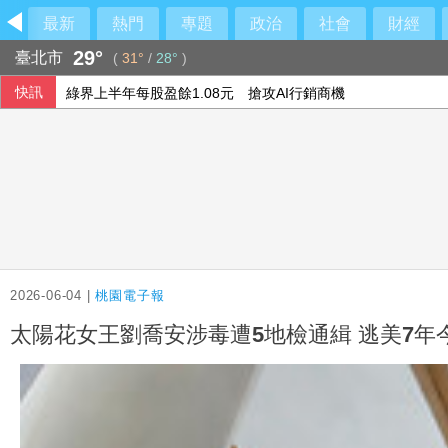
最新
熱門
專題
政治
社會
財經
29°
臺北市
(
31°
/
28°
)
快訊
綠界上半年每股盈餘1.08元 搶攻AI行銷商機
漢光演習 雷霆2000多管火箭演練打擊登陸敵軍
土耳其與沙烏地及巴基斯坦簽防禦協定 澄清無針對性
研華7月營收逾112億創單月新高 樺漢164億登同期高
2026-06-04 |
桃園電子報
太陽花女王劉喬安涉毒遭5地檢通緝 逃美7年