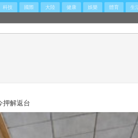
科技
國際
大陸
健康
娛樂
體育
生
今押解返台