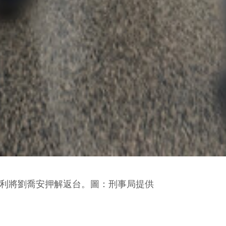
順利將劉喬安押解返台。圖：刑事局提供