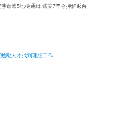
涉毒遭5地檢通緝 逃美7年今押解返台
賓勉勵人才找到理想工作