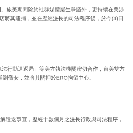
美國。旅美期間除於社群媒體屢生爭議外，更持續在美涉
將其逮捕，並在歷經漫長的司法程序後，於今(4)日
執法行動遣返局」等美方執法機關密切合作，台美雙方
逮捕劉喬安，並將其關押於ERO拘留中心。
押解遣返事宜，歷經十數個月之漫長行政與司法程序，