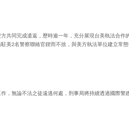
雙方共同完成遣返，歷時逾一年，充分展現台美執法合作
過駐美2名警察聯絡官鍥而不捨，與美方執法單位建立常
工作，無論不法之徒遠逃何處，刑事局將持續透過國際警