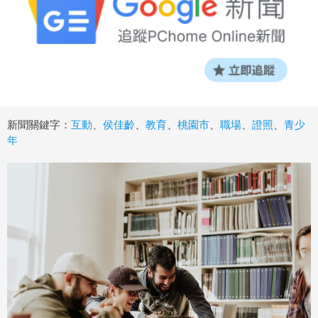
新聞關鍵字：
互動
、
侯佳齡
、
教育
、
桃園市
、
職場
、
證照
、
青少
年