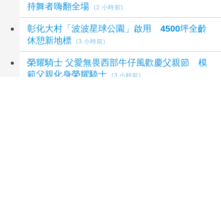
持舞者嗨翻全場
(2 小時前)
彰化大村「波波星球公園」啟用 4500坪全齡
休憩新地標
(3 小時前)
榮耀騎士 父愛無畏西部牛仔風歡慶父親節 模
範父親化身榮耀騎士
(3 小時前)
延伸閱讀
白海豚逼近淡水驚見巨龍捲！鉤狀母雲現蹤30
分鐘
2 小時前
全心愛桃園 聯手送安家全聯慶祥慈善事業基金
會 捐贈桃園市安家實物銀行
4 小時前
高齡健康展人潮湧 花蓮「療癒之境」以五感體
驗啟動身心五力
5 小時前