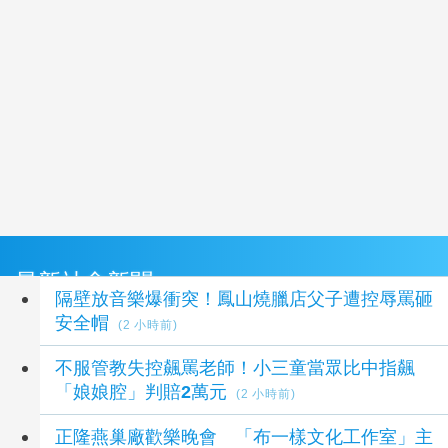
最新社會新聞
隔壁放音樂爆衝突！鳳山燒臘店父子遭控辱罵砸
安全帽
(2 小時前)
不服管教失控飆罵老師！小三童當眾比中指飆
「娘娘腔」判賠2萬元
(2 小時前)
正隆燕巢廠歡樂晚會 「布一樣文化工作室」主