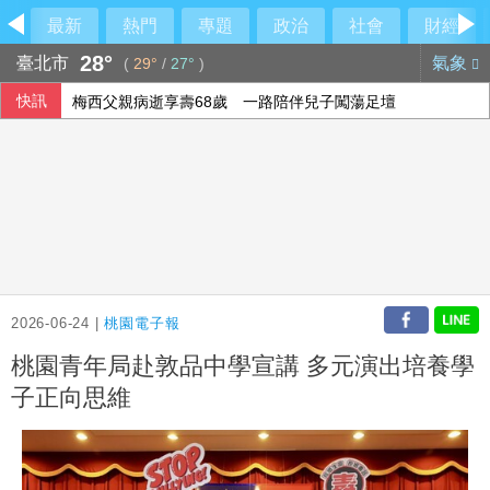
最新
熱門
專題
政治
社會
財經
28°
臺北市
氣象
(
29°
/
27°
)
快訊
梅西父親病逝享壽68歲 一路陪伴兒子闖蕩足壇
2026-06-24 |
桃園電子報
桃園青年局赴敦品中學宣講 多元演出培養學
子正向思維