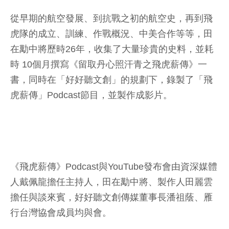
從早期的航空發展、到抗戰之初的航空史，再到飛
虎隊的成立、訓練、作戰概況、中美合作等等，田
在勱中將歷時26年，收集了大量珍貴的史料，並耗
時 10個月撰寫《留取丹心照汗青之飛虎薪傳》一
書，同時在「好好聽文創」的規劃下，錄製了「飛
虎薪傳」Podcast節目，並製作成影片。
《飛虎薪傳》Podcast與YouTube發布會由資深媒體
人戴佩龍擔任主持人，田在勱中將、製作人田麗雲
擔任與談來賓，好好聽文創傳媒董事長潘祖蔭、雁
行台灣協會成員均與會。