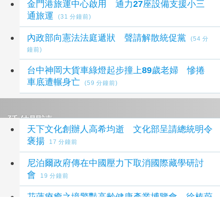
金門港旅運中心啟用 通力27座設備支援小三
通旅運
(31 分鐘前)
內政部向憲法法庭遞狀 聲請解散統促黨
(54 分
鐘前)
台中神岡大貨車綠燈起步撞上89歲老婦 慘捲
車底遭輾身亡
(59 分鐘前)
延伸閱讀
天下文化創辦人高希均逝 文化部呈請總統明令
褒揚
17 分鐘前
尼泊爾政府傳在中國壓力下取消國際藏學研討
會
19 分鐘前
花蓮療癒之境驚豔高齡健康產業博覽會 徐榛蔚
推五感療癒打造健康永續城市
24 分鐘前