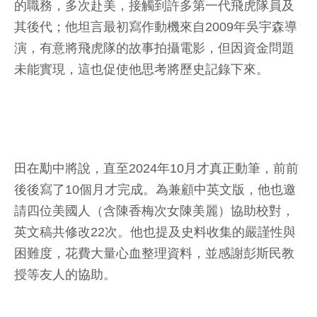
的職務，多次赴美，接觸到許多第一代飛虎隊員及
其後代；他坦言最初寫作動機來自2009年吳宇森導
演，有意將飛虎隊的故事拍攝電影，但因資金問題
未能實現，這也促使他思考將歷史記錄下來。
田在勱中將說，直至2024年10月才真正動筆，前前
後後寫了10個月才完成。為兼顧中英文版，他也邀
請四位美國人（含陳香梅次女陳美麗）協助校對，
英文稿共修改22次。他也提及史料收集的嚴謹性與
困難度，花費大量心血整理資料，並感謝彭斯民教
授等友人的協助。