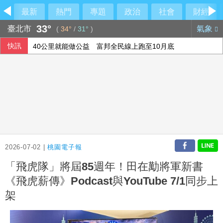
最新
熱門
專題
政治
社會
財經
33°
臺北市
氣象
(
34°
/
31°
)
快訊
40公里就能做公益 富邦全民線上跑至10月底
美國擬祭多晶矽關稅15% 中國8家大廠表態反內捲
農水署活動喊「黃世杰凍蒜」 他舉報賄選
烏克蘭無人機攻擊俄電商野莓倉庫 距邊境逾2000公里
2026-07-02 |
桃園電子報
「飛虎隊」將屆85週年！田在勱將軍新書
《飛虎薪傳》Podcast與YouTube 7/1同步上
架