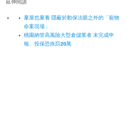
延伸閱讀
棄屋也棄養 隱蔽於動保法眼之外的「寵物
命案現場」
桃園納管高風險大型倉儲業者 未完成申
報、投保恐挨罰20萬