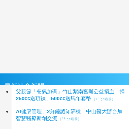
最新社會新聞
父親節「爸氣加碼」竹山紫南宮辦公益捐血 捐
250cc送項鍊、500cc送馬年套幣
(19 分鐘前)
AI健康管理、2分鐘認知篩檢 中山醫大辦台加
智慧醫療新創交流
(26 分鐘前)