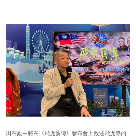
田在勱中將在《飛虎薪傳》發布會上敘述飛虎隊的