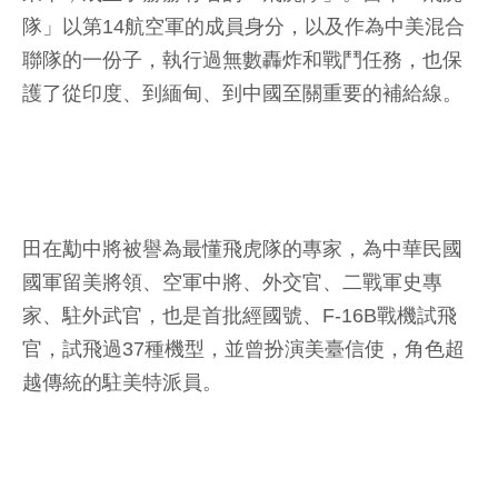
隊」以第14航空軍的成員身分，以及作為中美混合
聯隊的一份子，執行過無數轟炸和戰鬥任務，也保
護了從印度、到緬甸、到中國至關重要的補給線。
田在勱中將被譽為最懂飛虎隊的專家，為中華民國
國軍留美將領、空軍中將、外交官、二戰軍史專
家、駐外武官，也是首批經國號、F-16B戰機試飛
官，試飛過37種機型，並曾扮演美臺信使，角色超
越傳統的駐美特派員。