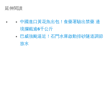
延伸閱讀
中國進口黃花魚出包！食藥署驗出禁藥 邊
境攔截逾6千公斤
巴威強颱逼近！石門水庫啟動排砂隧道調節
放水