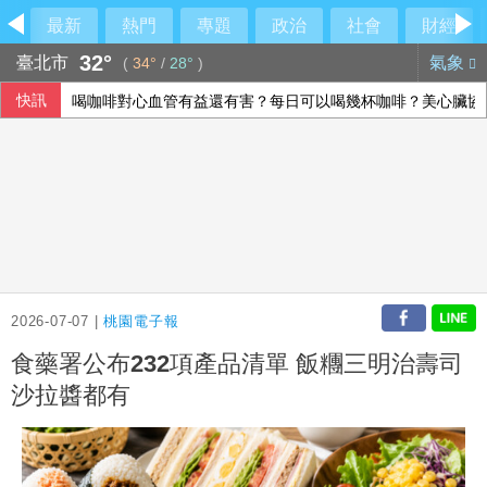
最新
熱門
專題
政治
社會
財經
32°
臺北市
氣象
(
34°
/
28°
)
快訊
喝咖啡對心血管有益還有害？每日可以喝幾杯咖啡？美心臟協
FBI與中俄合作打擊跨國犯罪 美反情報圈憂國安隱患
侯友宜交棒一尊關公給李四川 背後故事曝光
用對待豆腐的方式對待眼睛！眼科醫揭「4件事」絕不可以對
2026-07-07 |
桃園電子報
食藥署公布232項產品清單 飯糰三明治壽司
沙拉醬都有