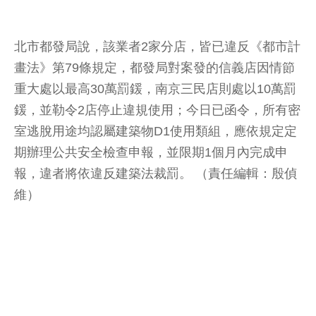
北市都發局說，該業者2家分店，皆已違反《都市計
畫法》第79條規定，都發局對案發的信義店因情節
重大處以最高30萬罰鍰，南京三民店則處以10萬罰
鍰，並勒令2店停止違規使用；今日已函令，所有密
室逃脫用途均認屬建築物D1使用類組，應依規定定
期辦理公共安全檢查申報，並限期1個月內完成申
報，違者將依違反建築法裁罰。 （責任編輯：殷偵
維）