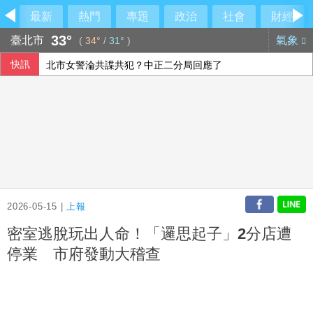
最新
熱門
專題
政治
社會
財經
33°
臺北市
氣象
(
34°
/
31°
)
快訊
北市女警淪共諜共犯？中正二分局回應了
菲澳防長重申台海和平重要性 同意深化防務合作
高齡博覽會登場 經長：2年助開發279項高齡科技產品
「六都電競 x 傳說對決城市賽」桃園站本周日開戰 職業選手、
2026-05-15 |
上報
密室逃脫玩出人命！「邏思起子」2分店遭
停業 市府發動大稽查