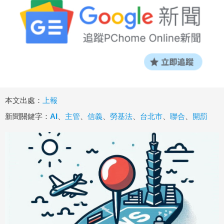
本文出處：
上報
新聞關鍵字：
AI
、
主管
、
信義
、
勞基法
、
台北市
、
聯合
、
開罰