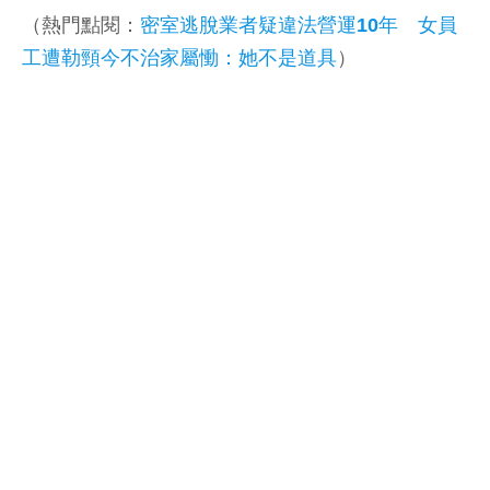
（熱門點閱：
密室逃脫業者疑違法營運10年 女員
工遭勒頸今不治家屬慟：她不是道具
）