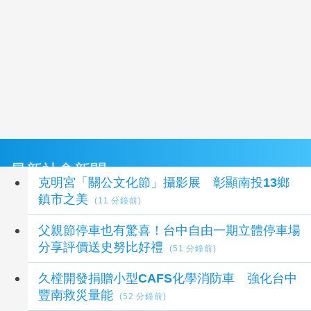
最新社會新聞
克明宮「關公文化節」攝影展 彰顯南投13鄉
鎮市之美
(11 分鐘前)
父親節停車也有驚喜！台中自由一期立體停車場
分享評價送史努比好禮
(51 分鐘前)
久樘開發捐贈小型CAFS化學消防車 強化台中
豐南救災量能
(52 分鐘前)