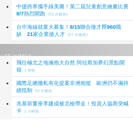
中捷跨界攜手綠美圖！第二屆兒童創意繪畫比賽
8/7熱烈開跑
(55 分鐘前)
台中海線就業大募集！8/15聯合徵才釋960職
缺 21家企業搶人才
(57 分鐘前)
延伸閱讀
飛往極北之地擁抱大自然 阿拉斯加夢幻景點開
箱
1 秒前
國際足總撤私有化提案非洲相挺 歐洲仍不滿持
續抵制
50 分鐘前
兆基前董座李建成被北檢帶走！投資人協商突喊
卡
2 小時前
前 TikTok、Meta 高管 Mattia Frese 加盟
Foap 主導歐洲數位市場擴張
2 小時前