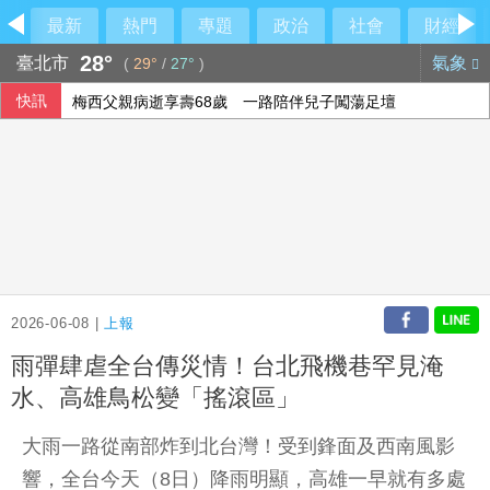
最新
熱門
專題
政治
社會
財經
28°
臺北市
氣象
(
29°
/
27°
)
快訊
梅西父親病逝享壽68歲 一路陪伴兒子闖蕩足壇
2026-06-08 |
上報
雨彈肆虐全台傳災情！台北飛機巷罕見淹
水、高雄鳥松變「搖滾區」
大雨一路從南部炸到北台灣！受到鋒面及西南風影
響，全台今天（8日）降雨明顯，高雄一早就有多處