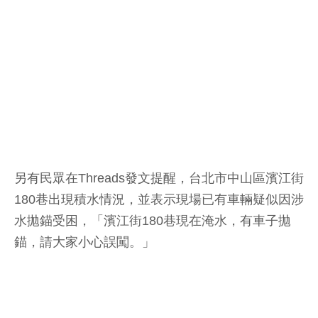
另有民眾在Threads發文提醒，台北市中山區濱江街
180巷出現積水情況，並表示現場已有車輛疑似因涉
水拋錨受困，「濱江街180巷現在淹水，有車子拋
錨，請大家小心誤闖。」