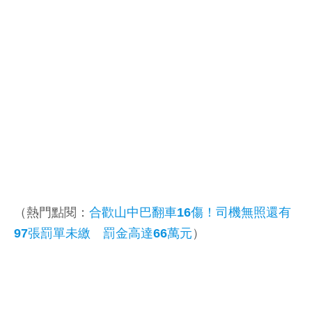
（熱門點閱：
合歡山中巴翻車16傷！司機無照還有
97張罰單未繳 罰金高達66萬元
）