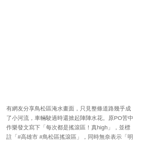
有網友分享鳥松區淹水畫面，只見整條道路幾乎成
了小河流，車輛駛過時還掀起陣陣水花。原PO苦中
作樂發文寫下「每次都是搖滾區！真high」，並標
註「#高雄市 #鳥松區搖滾區」，同時無奈表示「明