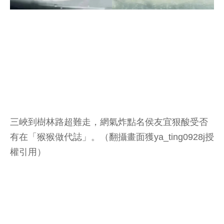
三峽到樹林路超難走，網氣炸點名侯友宜狠酸受否
有在「猴猴做代誌」。（翻攝畫面獲ya_ting0928j授
權引用）