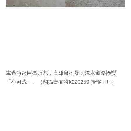
車過激起巨型水花，高雄鳥松暴雨淹水道路慘變
「小河流」。（翻攝畫面獲k220250 授權引用）