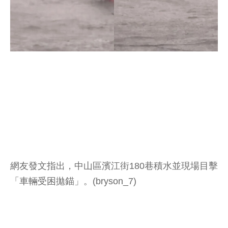
網友發文指出，中山區濱江街180巷積水並現場目擊
「車輛受困拋錨」。(bryson_7)