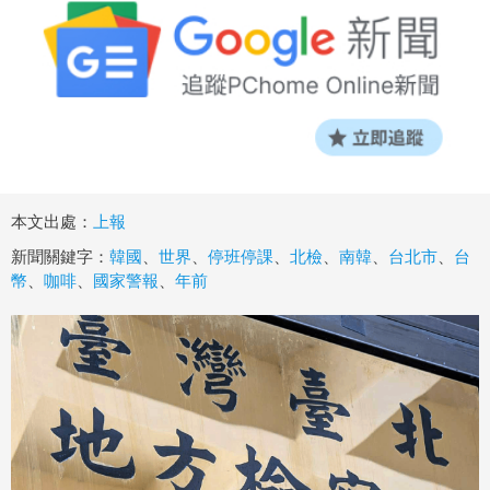
本文出處：
上報
新聞關鍵字：
韓國
、
世界
、
停班停課
、
北檢
、
南韓
、
台北市
、
台
幣
、
咖啡
、
國家警報
、
年前