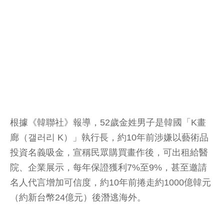
根據《韓聯社》報導，52歲金姓男子是韓國「K畫
廊（갤러리 K）」執行長，約10年前涉嫌以藝術品
投資名義吸金，宣稱民眾購買畫作後，可出租給醫
院、企業展示，每年保證獲利7%至9%，甚至邀請
名人代言增加可信度，約10年前捲走約1000億韓元
（約新台幣24億元）後潛逃海外。