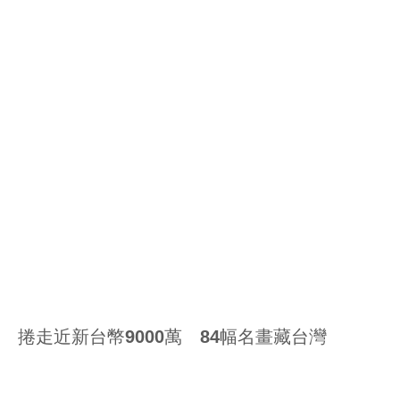
捲走近新台幣9000萬 84幅名畫藏台灣