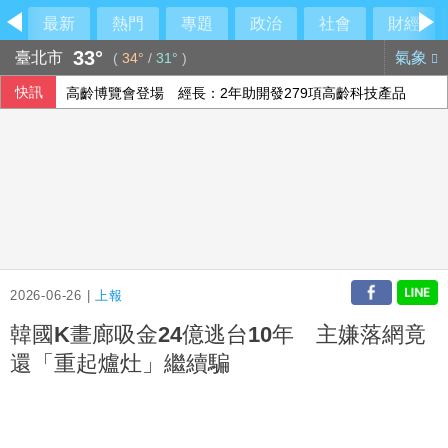
最新
熱門
專題
政治
社會
財經
33°
臺北市
氣象
(
34°
/
31°
)
快訊
高齡博覽會登場 經長：2年助開發279項高齡科技產品
菲澳防長重申台海和平重要性 同意深化防務合作
陳時中稱曾提醒疫苗掮客 陳智菡怒列時間軸
人工智慧熱潮帶動需求 中國7月出口年增23.9%
2026-06-26 |
上報
韓國K畫廊吸金24億逃台10年 主嫌落網竟
還「重起爐灶」繼續騙