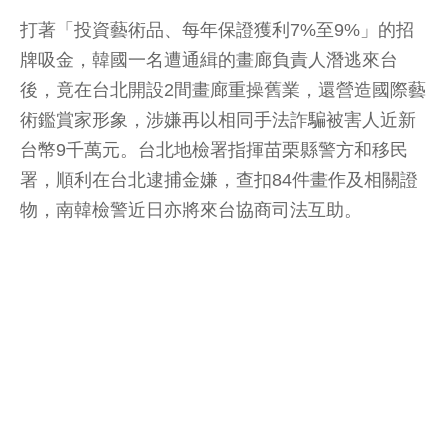
打著「投資藝術品、每年保證獲利7%至9%」的招
牌吸金，韓國一名遭通緝的畫廊負責人潛逃來台
後，竟在台北開設2間畫廊重操舊業，還營造國際藝
術鑑賞家形象，涉嫌再以相同手法詐騙被害人近新
台幣9千萬元。台北地檢署指揮苗栗縣警方和移民
署，順利在台北逮捕金嫌，查扣84件畫作及相關證
物，南韓檢警近日亦將來台協商司法互助。