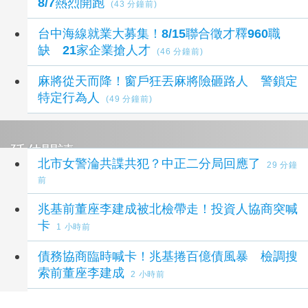
8/7熱烈開跑
(43 分鐘前)
台中海線就業大募集！8/15聯合徵才釋960職
缺 21家企業搶人才
(46 分鐘前)
麻將從天而降！窗戶狂丟麻將險砸路人 警鎖定
特定行為人
(49 分鐘前)
延伸閱讀
北市女警淪共諜共犯？中正二分局回應了
29 分鐘
前
兆基前董座李建成被北檢帶走！投資人協商突喊
卡
1 小時前
債務協商臨時喊卡！兆基捲百億債風暴 檢調搜
索前董座李建成
2 小時前
憲兵特勤分隊長訓練新兵被控強制罪 新北檢不