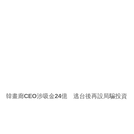
韓畫廊CEO涉吸金24億 逃台後再設局騙投資