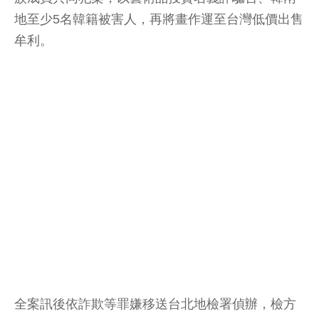
地至少5名韓籍被害人，再將畫作運至台灣低價出售
牟利。
全案訊後依詐欺等罪嫌移送台北地檢署偵辦，檢方