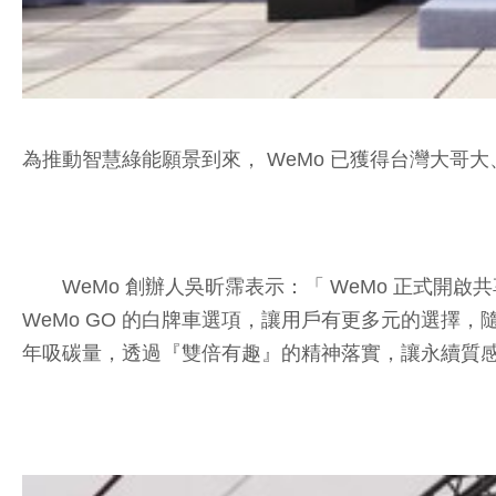
為推動智慧綠能願景到來， WeMo 已獲得台灣大哥
WeMo 創辦人吳昕霈表示：「 WeMo 正式開啟共
WeMo GO 的白牌車選項，讓用戶有更多元的選擇，隨時
年吸碳量，透過『雙倍有趣』的精神落實，讓永續質