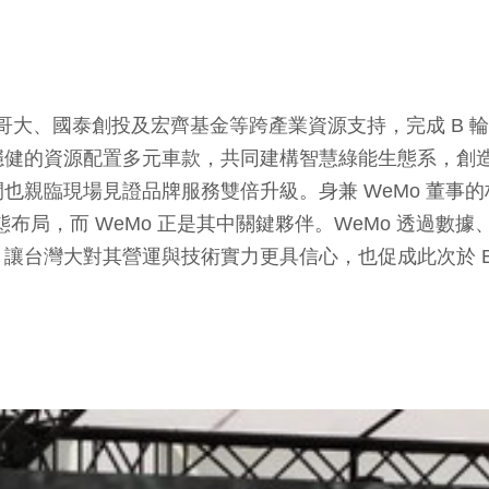
哥大、國泰創投及宏齊基金等跨產業資源支持，完成 B 
穩健的資源配置多元車款，共同建構智慧綠能生態系，創
親臨現場見證品牌服務雙倍升級。身兼 WeMo 董事的林
慧移動生態布局，而 WeMo 正是其中關鍵夥伴。WeMo 透過
化驗證，讓台灣大對其營運與技術實力更具信心，也促成此次