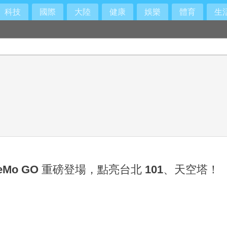
科技
國際
大陸
健康
娛樂
體育
生
歉
拒WeMo GO 重磅登場，點亮台北 101、天空塔！