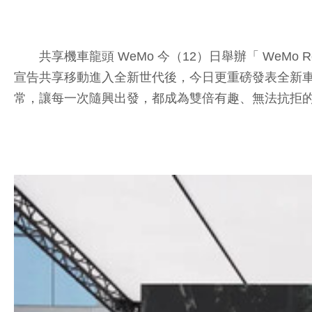
共享機車龍頭 WeMo 今（12）日舉辦「 WeMo R
宣告共享移動進入全新世代後，今日更重磅發表全新車款「 WeMo 
常，讓每一次隨興出發，都成為雙倍有趣、無法抗拒