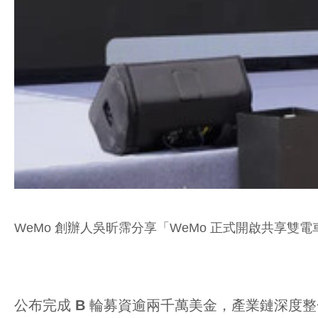
WeMo 創辦人吳昕霈分享「WeMo 正式開啟共享
公布完成 B 輪募資逾兩千萬美金，產業鏈深度