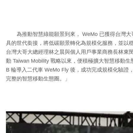
為推動智慧綠能願景到來， WeMo 已獲得台灣大
具的世代銜接，將低碳願景轉化為規模化服務，並以
台灣大哥大總經理林之晨與個人用戶事業商務長林東閔也
動 Taiwan Mobility 戰略以來，便積極擴大智
B 輪導入二代車 WeMo Fly 後，成功完成規模
完整的智慧移動生態圈。」