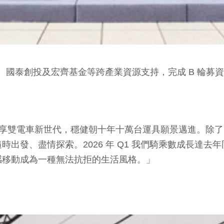
大、國泰創投及宏齊基金等跨產業資源支持，完成 B 輪募
享雙電車新世代，穩健朝十年十萬台運具願景邁進。除了已全
出發、盡情探索。2026 年 Q1 我們騎乘數成長達去年同期
感移動成為一種無法抗拒的生活風格。」