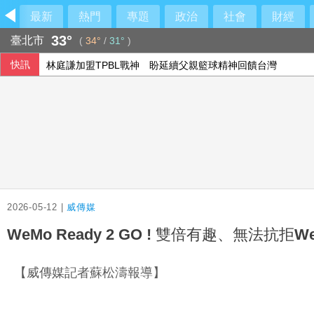
最新
熱門
專題
政治
社會
財經
33°
臺北市
(
34°
/
31°
)
快訊
林庭謙加盟TPBL戰神 盼延續父親籃球精神回饋台灣
川湖上半年大賺11個股本 躍台股史上第3檔萬元股
社宅文宣內藏「中國五星旗國徽」 台中市府認AI審查疏失致
台股高價股撐盤再現雙萬金 量縮跌214點守住季線
2026-05-12 |
威傳媒
WeMo Ready 2 GO ! 雙倍有趣、無法抗
【威傳媒記者蘇松濤報導】