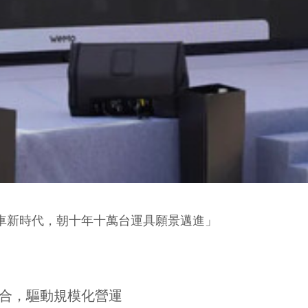
雙電車新時代，朝十年十萬台運具願景邁進」
整合，驅動規模化營運