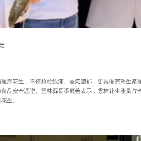
定
歷花生，不僅粒粒飽滿、香氣濃郁，更具備完整生產履
CP國際食品安全認證。雲林縣長張麗善表示，雲林花生產量
產花生。