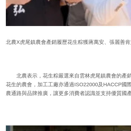
北農X虎尾鎮農會產銷履歷花生粽獲蔣萬安、張麗善肯
北農表示，花生粽嚴選來自雲林虎尾鎮農會的產銷履
花生的農會，加工工廠亦通過ISO22000及HAC
農通路與品牌推廣，讓更多消費者認識並支持優質國