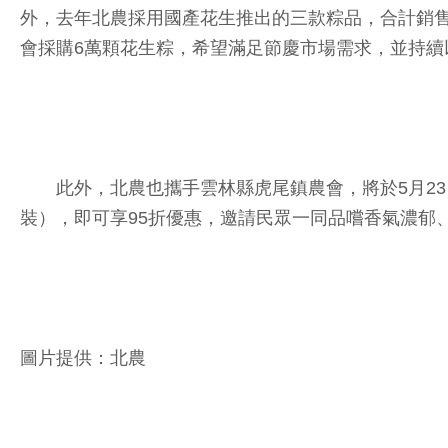
外，去年北農採用國產花生推出的三款粽品，合計銷售
會採購6萬顆花生粽，希望滿足節慶市場需求，並持續
此外，北農也攜手雲林縣虎尾鎮農會，將於5月23日
裝），即可享95折優惠，邀請民眾一同品嚐香氣濃郁
圖片提供：北農