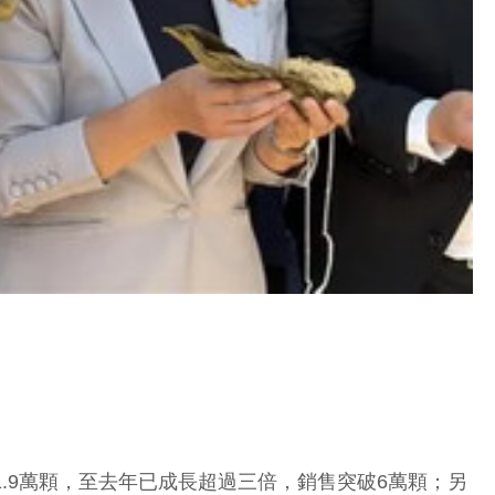
.9萬顆，至去年已成長超過三倍，銷售突破6萬顆；另