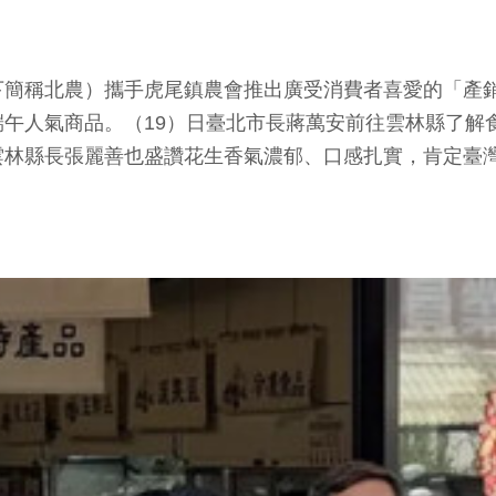
稱北農）攜手虎尾鎮農會推出廣受消費者喜愛的「產銷
午人氣商品。（19）日臺北市長蔣萬安前往雲林縣了解
雲林縣長張麗善也盛讚花生香氣濃郁、口感扎實，肯定臺