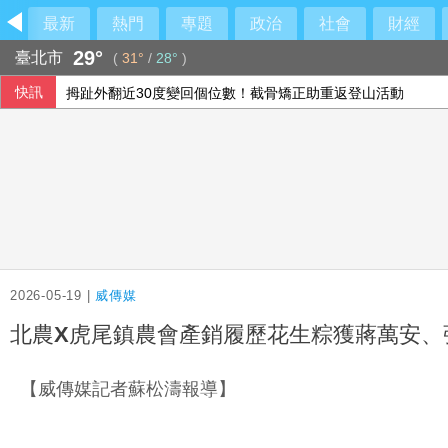
最新
熱門
專題
政治
社會
財經
29°
臺北市
(
31°
/
28°
)
快訊
拇趾外翻近30度變回個位數！截骨矯正助重返登山活動
美女律師誆陪鴻海採購BNT詐慈濟10億 郭台銘具狀打臉
4大核心業務同步成長 聯邦銀上半年賺35億
勤誠上半年每股賺21.83元 通過設立越南子公司
2026-05-19 |
威傳媒
北農X虎尾鎮農會產銷履歷花生粽獲蔣萬安、
【威傳媒記者蘇松濤報導】