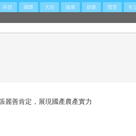
科技
國際
大陸
健康
娛樂
體育
生
張麗善肯定，展現國產農產實力