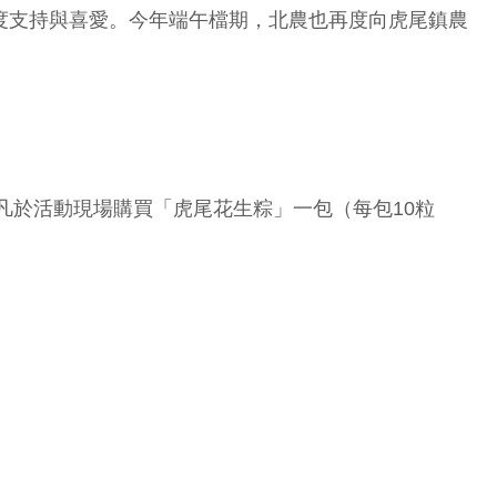
度支持與喜愛。今年端午檔期，北農也再度向虎尾鎮農
凡於活動現場購買「虎尾花生粽」一包（每包10粒
。