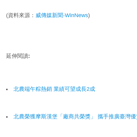
(資料來源：
威傳媒新聞-WinNews
)
延伸閱讀:
北農端午粽熱銷 業績可望成長2成
北農榮獲摩斯漢堡「廠商共榮獎」 攜手推廣臺灣優