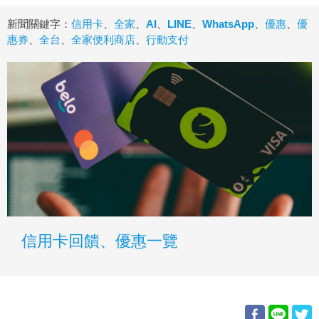
新聞關鍵字：
信用卡
、
全家
、
AI
、
LINE
、
WhatsApp
、
優惠
、
優
惠券
、
全台
、
全家便利商店
、
行動支付
信用卡回饋、優惠一覽