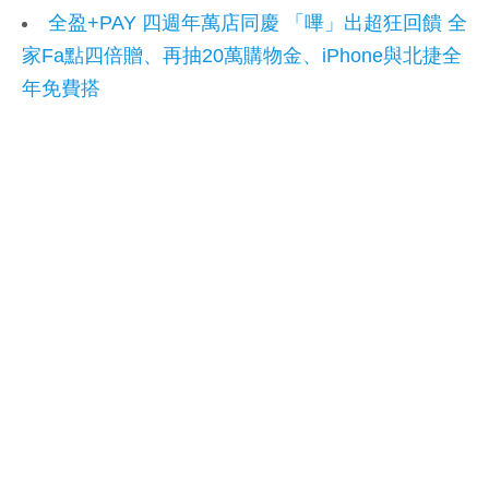
全盈+PAY 四週年萬店同慶 「嗶」出超狂回饋 全
家Fa點四倍贈、再抽20萬購物金、iPhone與北捷全
年免費搭