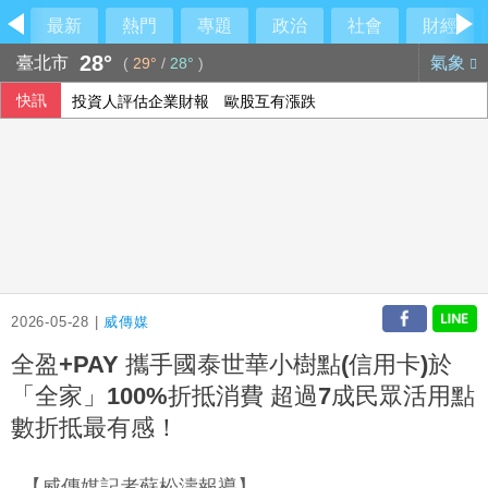
最新
熱門
專題
政治
社會
財經
28°
臺北市
氣象
(
29°
/
28°
)
快訊
投資人評估企業財報 歐股互有漲跌
阿波羅2475億收購廉航 擊退對手入主易捷航空
2026-05-28 |
威傳媒
全盈+PAY 攜手國泰世華小樹點(信用卡)於
「全家」100%折抵消費 超過7成民眾活用點
數折抵最有感！
【威傳媒記者蘇松濤報導】