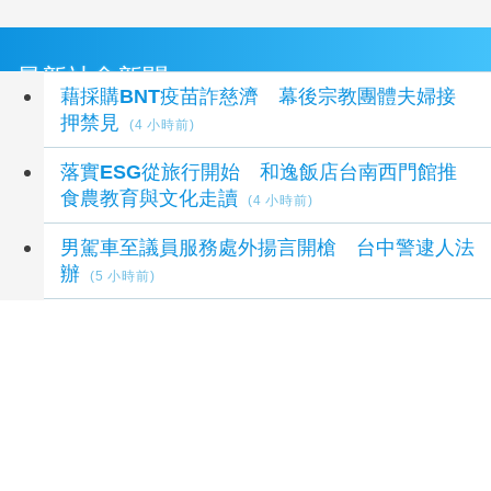
最新社會新聞
藉採購BNT疫苗詐慈濟 幕後宗教團體夫婦接
押禁見
(4 小時前)
落實ESG從旅行開始 和逸飯店台南西門館推
食農教育與文化走讀
(4 小時前)
男駕車至議員服務處外揚言開槍 台中警逮人法
辦
(5 小時前)
「茶鄉墨韻」書法聯展登場 濁水溪社大以筆墨
深耕社區藝文
(5 小時前)
許淑華表揚南投模範父親 感謝無私付出與家庭
貢獻
(5 小時前)