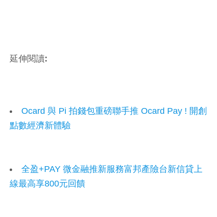
延伸閱讀:
Ocard 與 Pi 拍錢包重磅聯手推 Ocard Pay ! 開創
點數經濟新體驗
全盈+PAY 微金融推新服務富邦產險台新信貸上
線最高享800元回饋