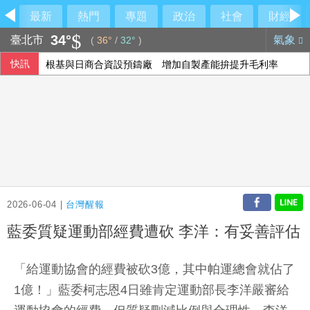
最新
熱門
專題
政治
社會
財經
34°
臺北市
氣象
(
36°
/
32°
)
快訊
根基與日商合資設預鑄廠 增加自製產能拚提升毛利率
台灣迎最大繼承潮 保經提醒留意傳承2挑戰
台積電Sony擬合資生產影像晶片 專家：深化研發合作
走徑東海岸新書發表 蕭副總統感謝劉一峰神父奉獻
2026-06-04 |
台灣醒報
藍委質疑運動部經費遭砍 李洋：有妥善評估
「給運動協會的經費被砍3億，其中帕運總會就佔了
1億！」藍委柯志恩4日雖肯定運動部長李洋嚴審給