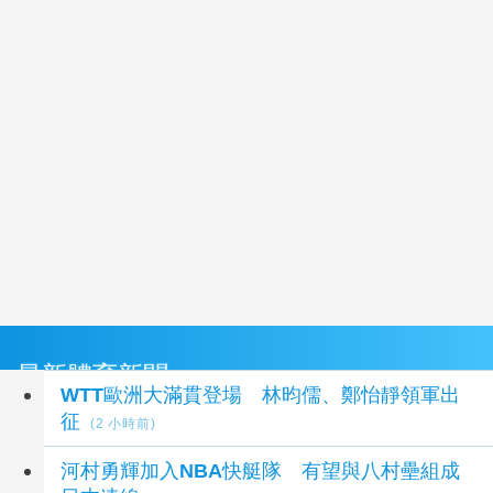
最新體育新聞
WTT歐洲大滿貫登場 林昀儒、鄭怡靜領軍出
征
(2 小時前)
河村勇輝加入NBA快艇隊 有望與八村壘組成