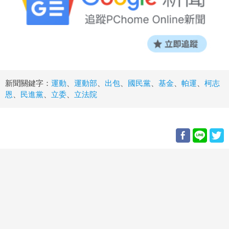
新聞關鍵字：
運動
、
運動部
、
出包
、
國民黨
、
基金
、
帕運
、
柯志
恩
、
民進黨
、
立委
、
立法院