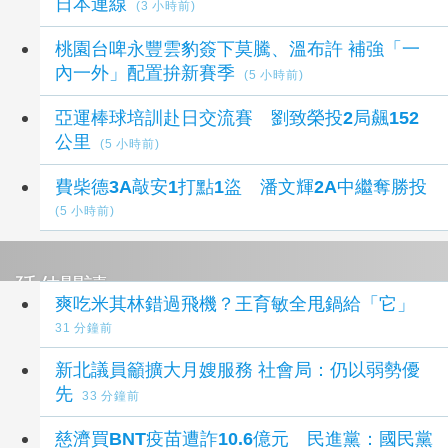
日本連線
(3 小時前)
桃園台啤永豐雲豹簽下莫騰、溫布許 補強「一
內一外」配置拚新賽季
(5 小時前)
亞運棒球培訓赴日交流賽 劉致榮投2局飆152
公里
(5 小時前)
費柴德3A敲安1打點1盜 潘文輝2A中繼奪勝投
(5 小時前)
延伸閱讀
爽吃米其林錯過飛機？王育敏全甩鍋給「它」
31 分鐘前
新北議員籲擴大月嫂服務 社會局：仍以弱勢優
先
33 分鐘前
慈濟買BNT疫苗遭詐10.6億元 民進黨：國民黨