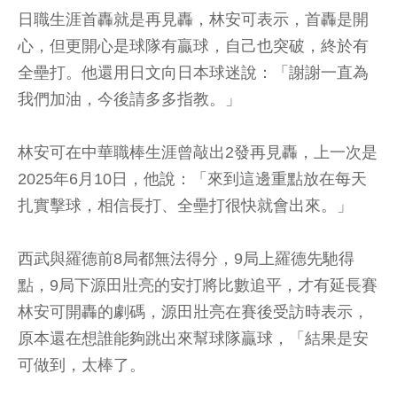
日職生涯首轟就是再見轟，林安可表示，首轟是開
心，但更開心是球隊有贏球，自己也突破，終於有
全壘打。他還用日文向日本球迷說：「謝謝一直為
我們加油，今後請多多指教。」
林安可在中華職棒生涯曾敲出2發再見轟，上一次是
2025年6月10日，他說：「來到這邊重點放在每天
扎實擊球，相信長打、全壘打很快就會出來。」
西武與羅德前8局都無法得分，9局上羅德先馳得
點，9局下源田壯亮的安打將比數追平，才有延長賽
林安可開轟的劇碼，源田壯亮在賽後受訪時表示，
原本還在想誰能夠跳出來幫球隊贏球，「結果是安
可做到，太棒了。