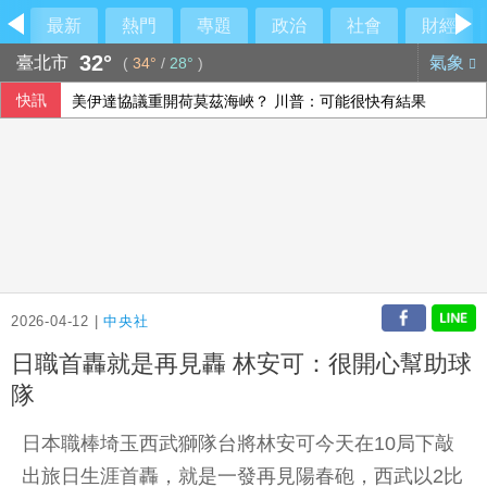
最新
熱門
專題
政治
社會
財經
32°
臺北市
氣象
(
34°
/
28°
)
快訊
美伊達協議重開荷莫茲海峽？ 川普：可能很快有結果
沙烏地憂心遭雙向攻擊 指伊朗唆使兩武裝團體行動
川普預期伊朗戰爭即將告終 坦承部分彈藥供應吃緊
王品上半年每股賺9.86元 Q2獲利創新高
2026-04-12 |
中央社
日職首轟就是再見轟 林安可：很開心幫助球
隊
日本職棒埼玉西武獅隊台將林安可今天在10局下敲
出旅日生涯首轟，就是一發再見陽春砲，西武以2比