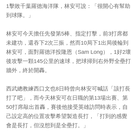
1擊敗千葉羅德海洋隊，林安可說：「很開心有幫助
到球隊。」
林安可今天擔任先發第5棒、指定打擊，前3打席都
未建功，還吞下2次三振，然而10局下1出局後輪到
林安可，面對羅德洋投隆恩（Sam Long），1好2壞
後攻擊一顆145公里的速球，把球掃到右外野全壘打
牆外，終於開轟。
西武總教練西口文也8日時曾向林安可喊話「該打長
打了吧」，而今天林安可在日職的第13場出賽、第
50打席敲出首轟，賽後他接受英雄訪問時表示，自
己設定高的位置攻擊希望製造長打，「打到的感覺
會是長打，但沒想到是全壘打。」