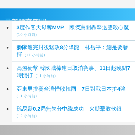
最新體育新聞
3度作客天母奪MVP 陳傑憲開轟擊退雙殺心魔
(10 小時前)
獅隊遭完封後猛攻8分降龍 林岳平：總是要發
揮
(11 小時前)
高溫衝擊 韓國職棒連日取消賽事、11日起晚間7
時開打
(11 小時前)
亞東男排賽台灣惜敗韓國 7日對戰日本拚4強
(11 小時前)
孫易磊0.2局無失分中繼成功 火腿擊敗軟銀
(12 小時前)