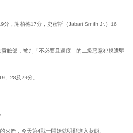
分，謝柏德17分，史密斯（Jabari Smith Jr.）16
肘擊中森貢臉部，被判「不必要且過度」的二級惡意犯規遭驅
、28及29分。
中。
退路的火箭，今天第4戰一開始就明顯進入狀態。