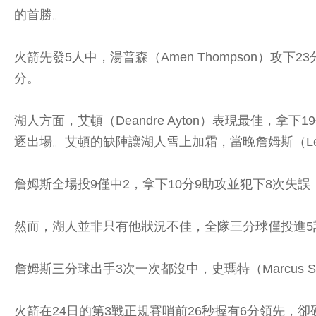
的首勝。
火箭先發5人中，湯普森（Amen Thompson）攻下23分，伊生
分。
湖人方面，艾頓（Deandre Ayton）表現最佳
逐出場。艾頓的缺陣讓湖人雪上加霜，當晚詹姆斯（LeB
詹姆斯全場投9僅中2，拿下10分9助攻並犯下8次失誤
然而，湖人並非只有他狀況不佳，全隊三分球僅投進5
詹姆斯三分球出手3次一次都沒中，史瑪特（Marcus Sm
火箭在24日的第3戰正規賽哨前26秒握有6分領先，