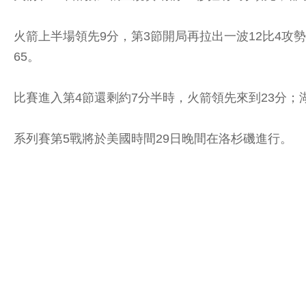
火箭上半場領先9分，第3節開局再拉出一波12比4攻勢
65。
比賽進入第4節還剩約7分半時，火箭領先來到23分；湖
系列賽第5戰將於美國時間29日晚間在洛杉磯進行。