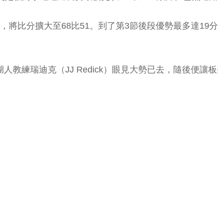
，將比分擴大至68比51。到了第3節後段優勢最多達19
人教練瑞迪克（JJ Redick）眼見大勢已去，隨後便讓