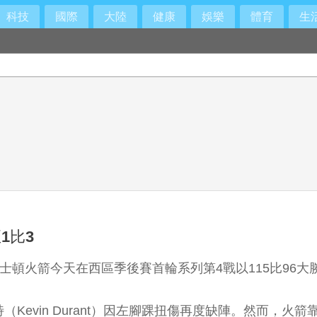
科技
國際
大陸
健康
娛樂
體育
生
1比3
休士頓火箭今天在西區季後賽首輪系列第4戰以115比96
Kevin Durant）因左腳踝扭傷再度缺陣。然而，火