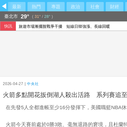
最新
熱門
專題
政治
社會
財經
29°
臺北市
(
31°
/
28°
)
快訊
旅遊市場漸擺脫戰爭干擾 短線日韓強漲、長線回暖
車禍撞頭檢查無礙 連續數月頭暈婦人無奈
高市早苗熊本勘災掀論戰 官邸駁視察「只待3分鐘」
強震侵襲後 日本熊本縣約2000處農業基礎設施受損
2026-04-27 |
中央社
火箭多點開花扳倒湖人殺出活路 系列賽追至
在先發5人全都進帳至少16分發揮下，美國職籃NBA
火箭今天賽前處於0勝3敗、毫無退路的窘境，且杜蘭特（