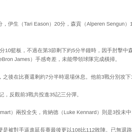
（Tari Eason）20分，森貢（Alperen Sengun）19
，拿下19分10籃板，不過在第3節剩下約5分半鐘時，因手
ron James）手感奇差，未能帶領球隊完成橫掃。
，之後在比賽還剩約7分半時退場休息。他前3戰分別攻下19
記，反觀前3戰共投進35記三分彈。
art）兩投全失，肯納德（Luke Kennard）則是3投未
卻硬是被對手逼進延長賽最後更以108比112敗陣。已無