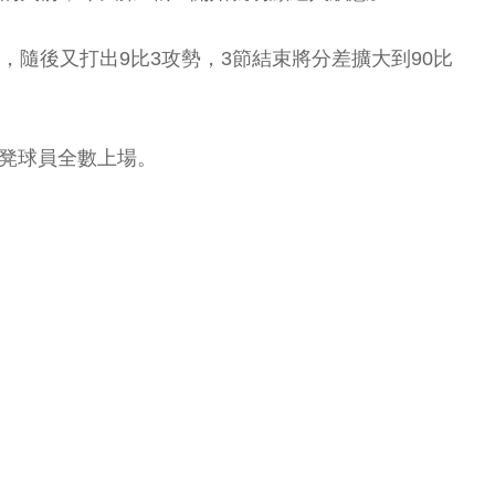
分，隨後又打出9比3攻勢，3節結束將分差擴大到90比
板凳球員全數上場。