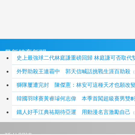
最新體育新聞
史上最強球二代林庭謙重磅回歸
外野助殺王連霸中 郭天信喊話挑戰生涯百助殺
獅隊屢遭完封 陳傑憲：林安可這種天才也願改
韓國羽球賽黃睿璿何志偉 本季首闖超級賽男雙8
鐵人好手江典祐期待亞運 用動漫名言激勵自己