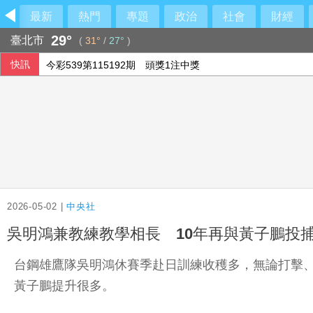
最新
熱門
專題
政治
社會
財經
29°
臺北市
(
31°
/
27°
)
快訊
今彩539第115192期 頭獎1注中獎
俄軍空襲烏克蘭首都基輔及周邊區域 造成4人喪命
2026-05-02 |
中央社
吳明鴻兼教練教學相長 10年再與黃子鵬投
台鋼雄鷹隊吳明鴻休賽季赴日訓練收穫多，無論打擊、
黃子鵬提升很多。