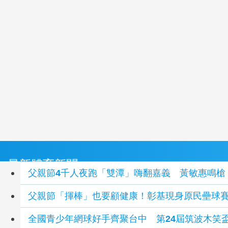
最新體育新聞
父親節4千人夜跑「雙潭」嗨翻嘉義 黃敏惠鳴槍
父親節「揮棒」也要顧健康！彰基現身原民壘球
全國青少年網球好手齊聚台中 第24屆筑波木笑