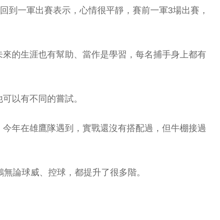
，回到一軍出賽表示，心情很平靜，賽前一軍3場出賽，
未來的生涯也有幫助、當作是學習，每名捕手身上都有
他可以有不同的嘗試。
，今年在雄鷹隊遇到，實戰還沒有搭配過，但牛棚接過
鵬無論球威、控球，都提升了很多階。