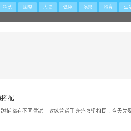
科技
國際
大陸
健康
娛樂
體育
生
捕搭配
蹲捕都有不同嘗試，教練兼選手身分教學相長，今天先發