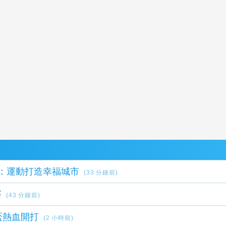
：運動打造幸福城市
(33 分鐘前)
賽
(43 分鐘前)
盃熱血開打
(2 小時前)