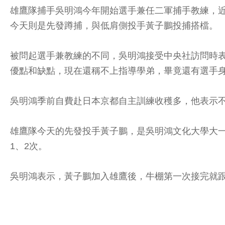
雄鷹隊捕手吳明鴻今年開始選手兼任二軍捕手教練，近
今天則是先發蹲捕，與低肩側投手黃子鵬投捕搭檔。
被問起選手兼教練的不同，吳明鴻接受中央社訪問時
優點和缺點，現在還稱不上指導學弟，畢竟還有選手
吳明鴻季前自費赴日本京都自主訓練收穫多，他表示
雄鷹隊今天的先發投手黃子鵬，是吳明鴻文化大學大
1、2次。
吳明鴻表示，黃子鵬加入雄鷹後，牛棚第一次接完就跟