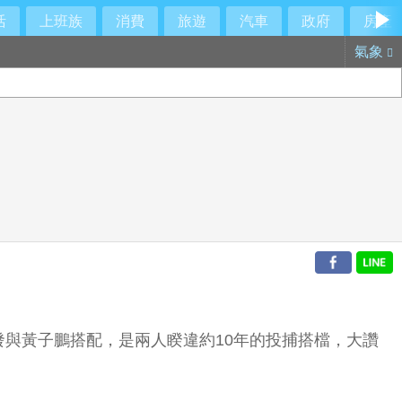
活
上班族
消費
旅遊
汽車
政府
房產
氣象
與黃子鵬搭配，是兩人睽違約10年的投捕搭檔，大讚