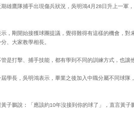
期雄鷹隊捕手出現傷兵狀況，吳明鴻4月28日升上一軍
表示，剛開始接獲球團提議，覺得難得有這樣的機會，對
身分、大家教學相長。
不管是打擊、捕手技能，都有學到不同的訓練方式，也讓
一屆學長，吳明鴻表示，畢業之後加入中職分屬不同球隊
黃子鵬說：「應該約10年沒接到你的球了」，直言黃子