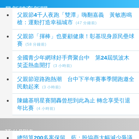
最新體育新聞
父親節4千人夜跑「雙潭」嗨翻嘉義 黃敏惠鳴
槍：運動打造幸福城市
(47 分鐘前)
父親節「揮棒」也要顧健康！彰基現身原民壘球
賽
(58 分鐘前)
全國青少年網球好手齊聚台中 第24屆筑波木
笑盃熱血開打
(3 小時前)
父親節迎路跑熱潮 台中下半年賽事季開跑邀全
民動起來
(3 小時前)
陳鏞基明星賽開轟曾想到此為止 轉念享受引退
年比賽
(4 小時前)
延伸閱讀
總預算200多案保留 藍：盼協商大幅減少爭議