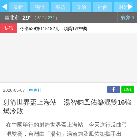
最新
熱門
專題
政治
社會
財經
29°
臺北市
氣象
(
31°
/
27°
)
快訊
今彩539第115192期 頭獎1注中獎
2026-05-07 |
中央社
射箭世界盃上海站 湯智鈞風佑築混雙16強
爆冷敗
在中國舉行的射箭世界盃上海站，今天進行反曲弓
混雙賽，台灣由「湯包」湯智鈞及風佑築攜手出