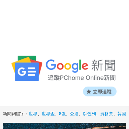
新聞關鍵字：
世界
、
世界盃
、
8強
、
亞運
、
以色列
、
資格賽
、
韓國