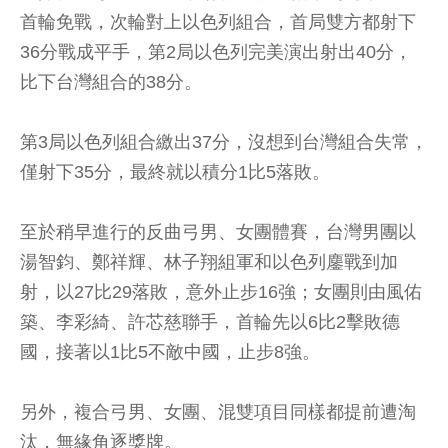
首輪免戰，次輪對上以色列組合，首局雙方都射下
36分戰成平手，第2局以色列完美演出射出40分，
比下台灣組合的38分。
第3局以色列組合繳出37分，沒想到台灣組合失常，
僅射下35分，最終就以積分1比5落敗。
至於稍早進行的反曲弓男、女團體賽，台灣男團以
湯智鈞、鄭祥輝、林子翔組軍和以色列鏖戰到加
射，以27比29落敗，意外止步16強；女團則由風佑
築、李彩綺、許芯慈聯手，首輪先以6比2擊敗德
國，接著以1比5不敵中國，止步8強。
另外，複合弓男、女團、混雙項目同樣都提前遭淘
汰，無緣角逐獎牌。