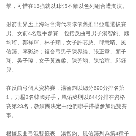
擊，可惜在16強就以1比5不敵以色列組合遭淘汰。
射箭世界盃上海站台灣代表隊依舊推出亞運選拔賽
男、女前4名選手參賽，包括反曲弓男子湯智鈞、魏
均珩、鄭祥輝、林子翔，女子許芯慈、邱意晴、風
佑築、李彩綺；複合弓男子陳界綸、張正韋、顏子
翔、吳子瑋，女子黃逸柔、陳芳翊、陳怡瑄、邱鈺
兒。
在反曲弓個人資格賽，湯智鈞以總分690分排名第
1，力壓3名韓國好手，風佑築則以644分排在資格
賽第23名，教練團決定由他們聯手搭檔參加混雙賽
事。
根據反曲弓混雙籤表，湯智鈞、風佑築列為第4種子