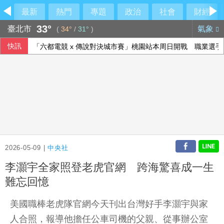
最新
熱門
專題
政治
社會
財經
33°
臺北市
氣象
(
34°
/
31°
)
快訊
「六都電競 x 傳說對決城市賽」桃園站本周日開戰 職業選手、
人工智慧熱潮帶動需求 中國7月出口年增23.9%
陳時中稱曾提醒疫苗掮客 陳智菡怒列時間軸
北市女警淪共諜共犯？中正二分局回應了
2026-05-09 |
中央社
李灝宇全家照登老虎官網 跨海驚喜成一生
難忘回憶
美國職棒老虎隊官網今天刊出台灣好手李灝宇與家
人合照，報導他擔任公車司機的父親、從事辦公室