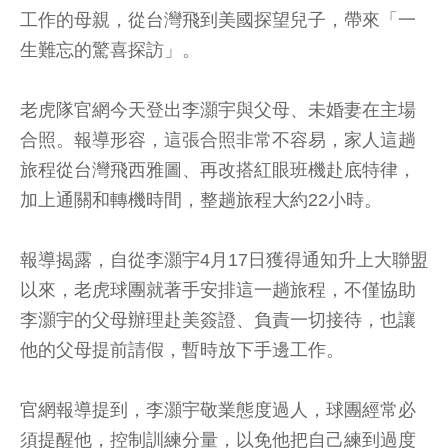
工作的母親，從台灣飛到美國探望兒子，帶來「一
生難忘的驚喜探訪」。
老虎隊官網今天登出李灝宇與父母、未婚妻在主場
合照。報導形容，這張合照非常不容易，家人這趟
旅程從台灣飛西雅圖、再改搭紅眼班機赴底特律，
加上通關和轉機時間，整趟旅程大約22小時。
報導揭露，自從李灝宇4月17日獲得通知升上大聯盟
以來，老虎球團就著手安排這一趟旅程，不僅協助
李灝宇的父母辦理赴美簽證、負責一切接待，也讓
他的父母提前請假，暫時放下手邊工作。
官網報導提到，李灝宇敬業態度過人，球團經常必
須提醒他，控制訓練分量，以免他把自己練到過度