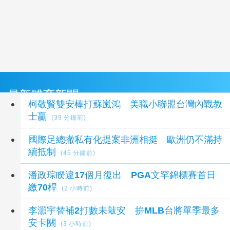
最新體育新聞
柯敬賢雙安棒打蘇嵐鴻 美職小聯盟台灣內戰教
士贏
(39 分鐘前)
國際足總撤私有化提案非洲相挺 歐洲仍不滿持
續抵制
(45 分鐘前)
潘政琮睽違17個月復出 PGA文罕錦標賽首日
繳70桿
(2 小時前)
李灝宇替補2打數未敲安 拚MLB台將單季最多
安卡關
(3 小時前)