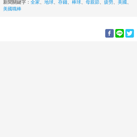
新聞關鍵字：
全家
、
地球
、
存錢
、
棒球
、
母親節
、
疲勞
、
美國
、
美國職棒