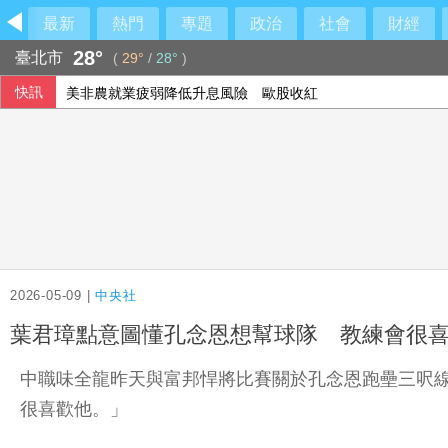
最新
熱門
專題
政治
社會
財經
28°
臺北市
(
29°
/
28°
)
快訊
美非農就業疲弱降低升息風險 歐股收紅
2026-05-09 |
中央社
葉君璋點意圖懂孔念恩想幫球隊 教練會很
中職味全龍昨天與富邦悍將比賽關於孔念恩跑壘三呎
很喜歡他。」