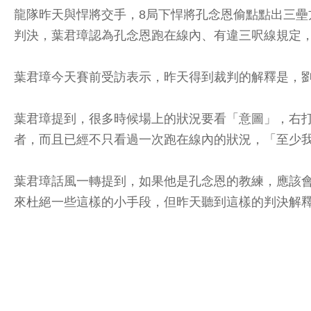
龍隊昨天與悍將交手，8局下悍將孔念恩偷點點出三
判決，葉君璋認為孔念恩跑在線內、有違三呎線規定
葉君璋今天賽前受訪表示，昨天得到裁判的解釋是，
葉君璋提到，很多時候場上的狀況要看「意圖」，右
者，而且已經不只看過一次跑在線內的狀況，「至少我
葉君璋話風一轉提到，如果他是孔念恩的教練，應該
來杜絕一些這樣的小手段，但昨天聽到這樣的判決解