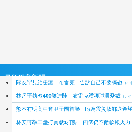
最新體育新聞
隊友罕見給援護 布雷克：告訴自己不要搞砸
(3
林岳平執教400勝達陣 布雷克讚獲球員愛戴
(3 
熊本有明高中奪甲子園首勝 盼為震災故鄉送希
林安可敲二壘打貢獻1打點 西武仍不敵軟銀火力