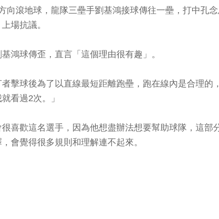
壘方向滾地球，龍隊三壘手劉基鴻接球傳往一壘，打中孔
，上場抗議。
劉基鴻球傳歪，直言「這個理由很有趣」。
打者擊球後為了以直線最短距離跑壘，跑在線內是合理的
就看過2次。」
會很喜歡這名選手，因為他想盡辦法想要幫助球隊，這部
釋，會覺得很多規則和理解連不起來。