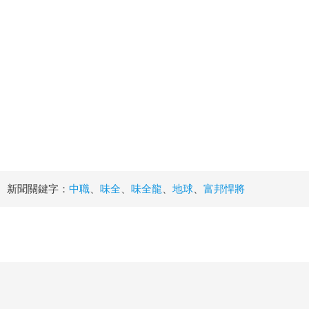
新聞關鍵字：
中職
、
味全
、
味全龍
、
地球
、
富邦悍將