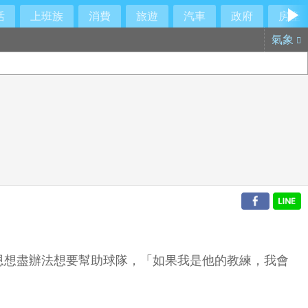
活
上班族
消費
旅遊
汽車
政府
房產
氣象
恩想盡辦法想要幫助球隊，「如果我是他的教練，我會