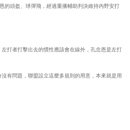
念恩的頭盔、球彈飛，經過重播輔助判決維持內野安打
，左打者打擊出去的慣性應該會在線外，孔念恩是左打
分沒有問題，聯盟設立這麼多規則的用意，本來就是用