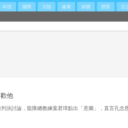
科技
國際
大陸
健康
娛樂
體育
生
喜歡他
線判決討論，龍隊總教練葉君璋點出「意圖」，直言孔念